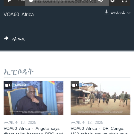
0:00
0:01:11
ቂሔ ጽልሚ
ቋንቋታት
መራገፊ
VOA60 Africa
ኣካፍል
ኢፒሶዳት
መጋቢት 13, 2025
መጋቢት 12, 2025
VOA60 Africa - Angola says
VOA60 Africa - DR Congo:
direct talks between DRC and
M23 rebels set up their own