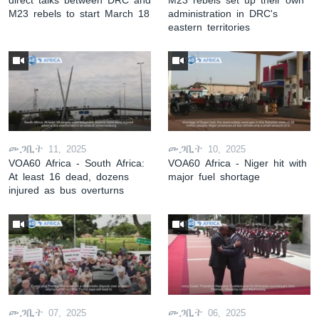
M23 rebels to start March 18
administration in DRC's
eastern territories
መጋቢት 11, 2025
መጋቢት 10, 2025
VOA60 Africa - South Africa:
VOA60 Africa - Niger hit with
At least 16 dead, dozens
major fuel shortage
injured as bus overturns
መጋቢት 07, 2025
መጋቢት 06, 2025