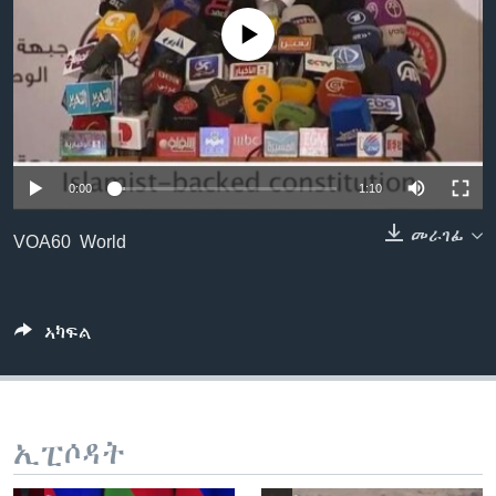
ቂሔ ጽልሚ
No media source currently available
ቋንቋታት
0:00
1:10
መራገፊ
VOA60 World
ኣካፍል
ኢፒሶዳት