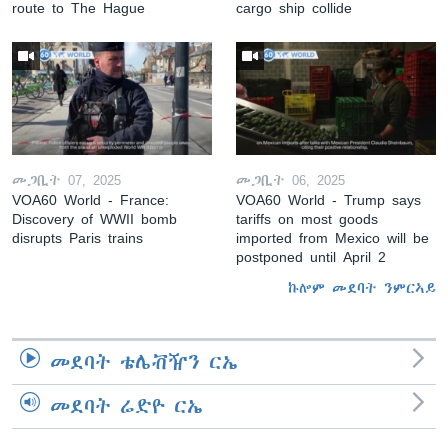
route to The Hague
cargo ship collide
መጋቢት 07, 2025
መጋቢት 06, 2025
VOA60 World - France:
VOA60 World - Trump says
Discovery of WWII bomb
tariffs on most goods
disrupts Paris trains
imported from Mexico will be
postponed until April 2
ኩሎም መደባት ንምርኣይ
መደባት ቴሌቭዥን ርኤ
መደባት ሬድዮ ርኤ