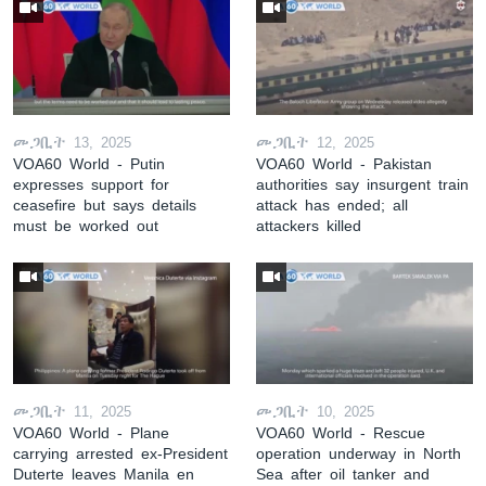
መጋቢት 13, 2025
መጋቢት 12, 2025
VOA60 World - Putin
VOA60 World - Pakistan
expresses support for
authorities say insurgent train
ceasefire but says details
attack has ended; all
must be worked out
attackers killed
መጋቢት 11, 2025
መጋቢት 10, 2025
VOA60 World - Plane
VOA60 World - Rescue
carrying arrested ex-President
operation underway in North
Duterte leaves Manila en
Sea after oil tanker and