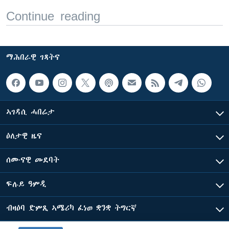
Continue reading
ማሕበራዊ ገጻትና
ኣገዳሲ ሓበሬታ
ዕለታዊ ዜና
ሰሙናዊ መደባት
ፍሉይ ዓምዲ
ብዛዕባ ድምጺ ኣሜሪካ ፈነወ ቋንቋ ትግርኛ