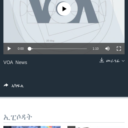
ቂሔ ጽልሚ
No media source currently available
ቋንቋታት
0:00
1:10
መራገፊ
VOA News
ኣካፍል
ኢፒሶዳት