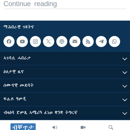
Continue reading
ማሕበራዊ ገጻትና
ኣገዳሲ ሓበሬታ
ዕለታዊ ዜና
ሰሙናዊ መደባት
ፍሉይ ዓምዲ
ብዛዕባ ድምጺ ኣሜሪካ ፈነወ ቋንቋ ትግርኛ
ብቐጥታ
ድምጺ ኣመሪካ ብመሰል ጸሓፊ ዝተሓለወዩ።