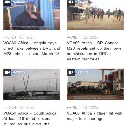
መጋቢት 13, 2025
መጋቢት 12, 2025
VOA60 Africa - Angola says
VOA60 Africa - DR Congo:
direct talks between DRC and
M23 rebels set up their own
M23 rebels to start March 18
administration in DRC's
eastern territories
መጋቢት 11, 2025
መጋቢት 10, 2025
VOA60 Africa - South Africa:
VOA60 Africa - Niger hit with
At least 16 dead, dozens
major fuel shortage
injured as bus overturns