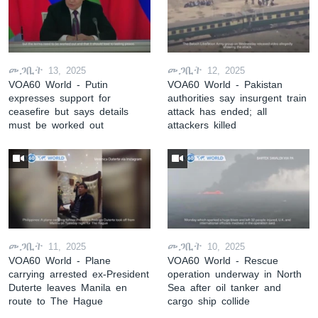
መጋቢት 13, 2025
መጋቢት 12, 2025
VOA60 World - Putin
VOA60 World - Pakistan
expresses support for
authorities say insurgent train
ceasefire but says details
attack has ended; all
must be worked out
attackers killed
መጋቢት 11, 2025
መጋቢት 10, 2025
VOA60 World - Plane
VOA60 World - Rescue
carrying arrested ex-President
operation underway in North
Duterte leaves Manila en
Sea after oil tanker and
route to The Hague
cargo ship collide