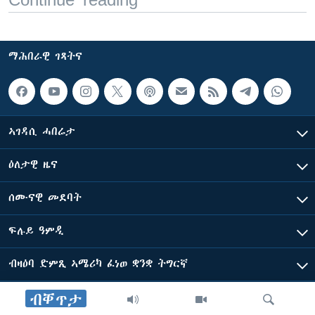
ማሕበራዊ ገጻትና
ኣገዳሲ ሓበሬታ
ዕለታዊ ዜና
ሰሙናዊ መደባት
ፍሉይ ዓምዲ
ብዛዕባ ድምጺ ኣሜሪካ ፈነወ ቋንቋ ትግርኛ
ብቐጥታ
ድምጺ ኣመሪካ ብመሰል ጸሓፊ ዝተሓለወዩ።