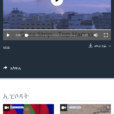
No media source currently available
ቂሔ ጽልሚ
ቋንቋታት
0:00
1:10
መራገፊ
voa
ኣካፍል
ኢፒሶዳት