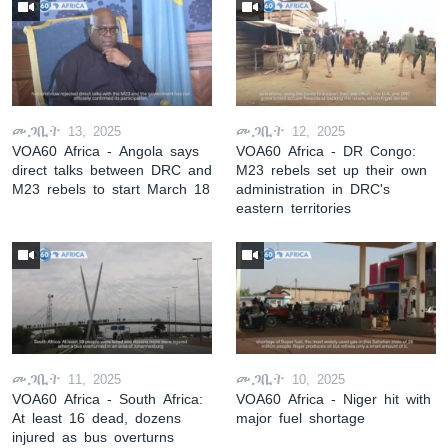
መጋቢት 13, 2025
መጋቢት 12, 2025
VOA60 Africa - Angola says
VOA60 Africa - DR Congo:
direct talks between DRC and
M23 rebels set up their own
M23 rebels to start March 18
administration in DRC's
eastern territories
መጋቢት 11, 2025
መጋቢት 10, 2025
VOA60 Africa - South Africa:
VOA60 Africa - Niger hit with
At least 16 dead, dozens
major fuel shortage
injured as bus overturns