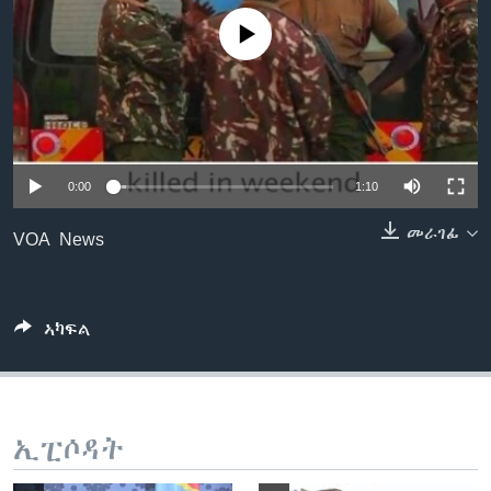
ቂሔ ጽልሚ
No media source currently available
ቋንቋታት
0:00
1:10
መራገፊ
VOA News
ኣካፍል
ኢፒሶዳት