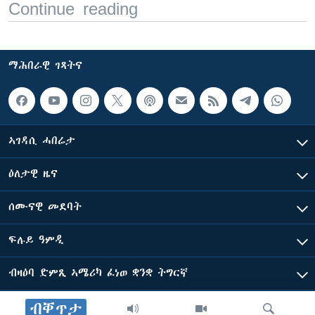
Continue reading
ማሕበራዊ ገጻትና
ኣገዳሲ ሓበሬታ
ዕለታዊ ዜና
ሰሙናዊ መደባት
ፍሉይ ዓምዲ
ብዛዕባ ድምጺ ኣሜሪካ ፈነወ ቋንቋ ትግርኛ
ብቐጥታ
ድምጺ ኣመሪካ ብመሰል ጸሓፊ ዝተሓለወዩ።