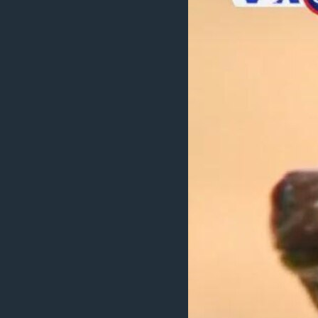
ቂሔ ጽልሚ