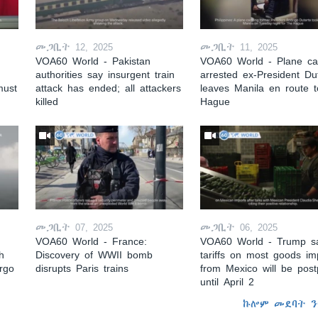
መጋቢት 12, 2025
መጋቢት 11, 2025
VOA60 World - Pakistan
VOA60 World - Plane car
authorities say insurgent train
arrested ex-President Du
must
attack has ended; all attackers
leaves Manila en route 
killed
Hague
መጋቢት 07, 2025
መጋቢት 06, 2025
VOA60 World - France:
VOA60 World - Trump s
h
Discovery of WWII bomb
tariffs on most goods im
argo
disrupts Paris trains
from Mexico will be pos
until April 2
ኩሎም መደባት ን