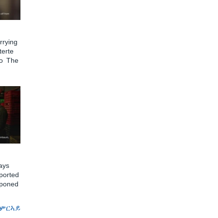
rying
terte
to The
ays
ported
tponed
ምርኣይ