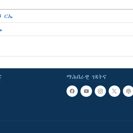
 ርኤ
ኤ
ና
ማሕበራዊ ገጻትና