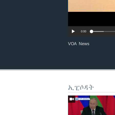
0:00
VOA News
ኢፒሶዳት