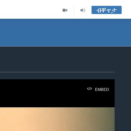
ብቐጥታ
EMBED