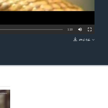
1:10
መራገፊ
EMBED