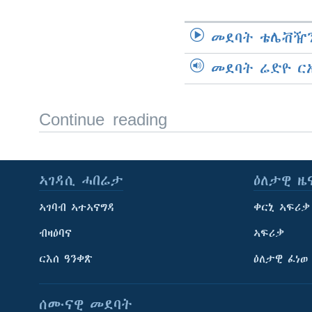
መደባት ቴሌቭዥን
መደባት ሬድዮ ር
Continue reading
ኣገዳሲ ሓበሬታ
ዕለታዊ ዜ
ኣገባብ ኣተኣናግዳ
ቀርኒ ኣፍሪቃ
ብዛዕባና
ኣፍሪቃ
ርእሰ ዓንቀጽ
ዕለታዊ ፈነወ
ሰሙናዊ መደባት