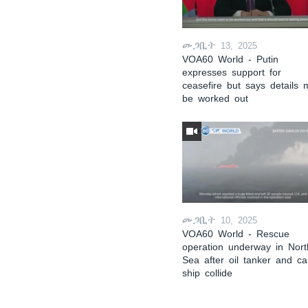
መጋቢት 13, 2025
VOA60 World - Putin
expresses support for
ceasefire but says details 
be worked out
መጋቢት 10, 2025
VOA60 World - Rescue
operation underway in Nort
Sea after oil tanker and c
ship collide