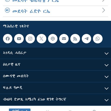
መደባት ቴሌቭዥን ርኤ
መደባት ሬድዮ ርኤ
ማሕበራዊ ገጻትና
ኣገዳሲ ሓበሬታ
ዕለታዊ ዜና
ሰሙናዊ መደባት
ፍሉይ ዓምዲ
ብዛዕባ ድምጺ ኣሜሪካ ፈነወ ቋንቋ ትግርኛ