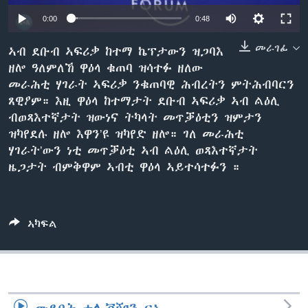
ቂሔ ጽልሚ
0:00
0:48
ቋንቋታት
መራገፊ
ኣብ ደቡብ ኣፍሪቃ ከተማ ኬፕታውን ዝጋባእ
ዘሎ ዓለምለኸ ዋዕላ ቁጠባ ዝሳተፉ ዘለው
መራሕቲ ሃገራት ኣፍሪቃ ንቁጠባዊ ሕብረትን ምትሕብባርን
ጸዊዖም። እዚ ዋዕላ ከተማታት ደቡብ ኣፍሪቃ ኣብ ልዕሊ
ብወጻእተኛታት ዝውነና ትካላት መጥቓዕቲን ዝምታን
ዝካየደሉ ዘሎ እዋን’ዩ ዝካየድ ዘሎ። ገለ መራሕቲ
ሃገራት’ውን ነቲ መጥቓዕቲ ኣብ ልዕሊ ወጻእተኛታት
ዜጋታት ብምቅዋም ኣብቲ ዋዕላ ኣይተሳተፉን ።
ኣካፍል