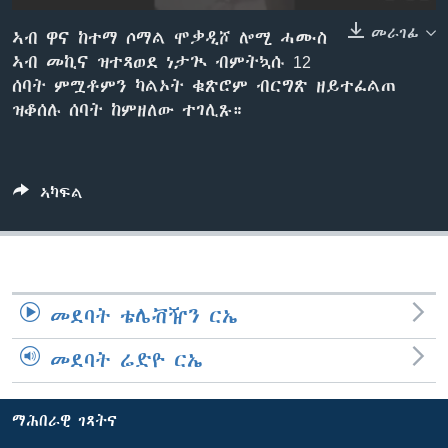
ቂሔ ጽልሚ
መራገፊ
ቋንቋታት
ኣብ ዋና ከተማ ሶማል ሞቃዲሾ ሎሚ ሓሙስ
ኣብ መኪና ዝተጻወደ ነታጒ ብምትኳሱ 12
ሰባት ምሟቶምን ካልኦት ቁጽሮም ብርግጽ ዘይተፈልጠ
ዝቆሰሉ ሰባት ከምዘለው ተገሊጹ።
ኣካፍል
መደባት ቴሌቭዥን ርኤ
መደባት ሬድዮ ርኤ
ማሕበራዊ ገጻትና