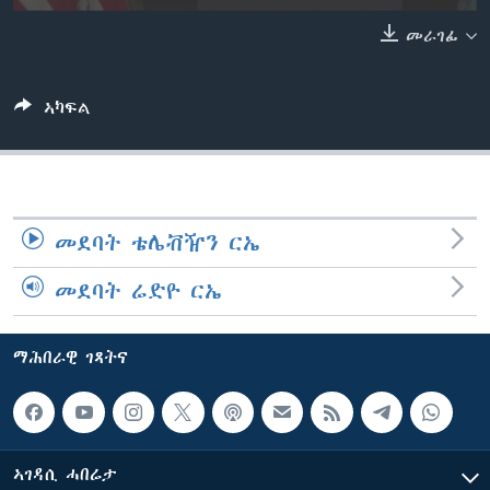
ቂሔ ጽልሚ
መራገፊ
ቋንቋታት
ኣካፍል
መደባት ቴሌቭዥን ርኤ
መደባት ሬድዮ ርኤ
ማሕበራዊ ገጻትና
ኣገዳሲ ሓበሬታ