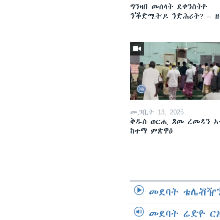
ግንዛበ መሰላት ደቀንስትዮ
ንቕድሚት'ዶ ንድሕሪት? -- 
መጋቢት 13, 2025
ቅዱስ ወርሒ ጾመ ረመዳን ኣ
ከተማ ምጽዋዕ
መደባት ቴሌቭዥን
መደባት ሬድዮ ር