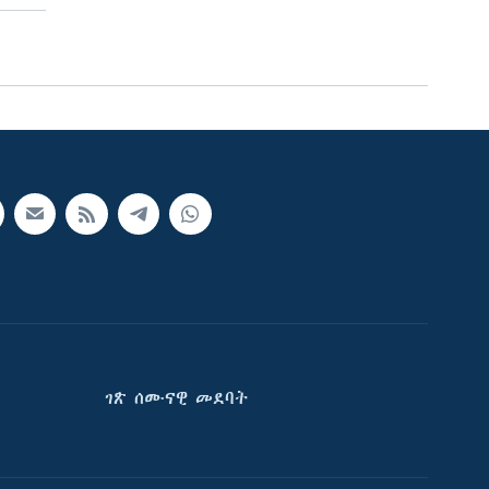
ገጽ ሰሙናዊ መደባት