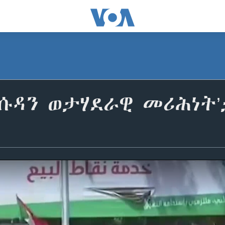
ሱዳን ወታሃደራዊ መሪሕነት’