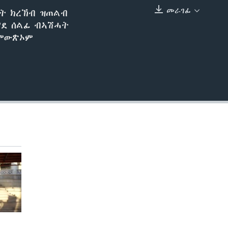
መራገፊ
ነት ክረኽብ ዝጠልብ
EMBED
የደ ሰልፊ ብኣሽሓት
 ምውጽኦም