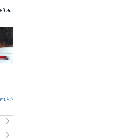
ን
 ፍትሒ
ምርኣይ