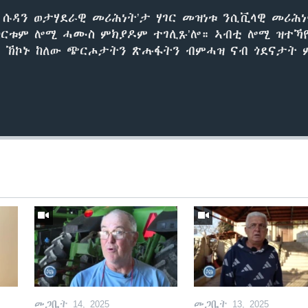
ሱዳን ወታሃደራዊ መሪሕነት’ታ ሃገር መዝነቱ ንሲቪላዊ መሪሕ
ካርቱም ሎሚ ሓሙስ ምክያዶም ተገሊጹ’ሎ። ኣብቲ ሎሚ ዝተኻ
ፉ ኽኮኑ ከለው ጭርሖታትን ጽሑፋትን ብምሓዝ ናብ ጎደናታት
መጋቢት 14, 2025
መጋቢት 13, 2025