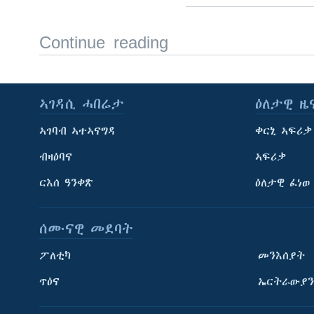
Continue reading
ኣገዳሲ ሓበሬታ
ዕለታዊ ዜ
ኣገባብ ኣተኣናግዳ
ቀርኒ ኣፍሪቃ
ብዛዕባና
ኣፍሪቃ
ርእሰ ዓንቀጽ
ዕለታዊ ፈነወ
ሰሙናዊ መደባት
ፖለቲካ
መንእሰያት
ጥዕና
ኤርትራውያን