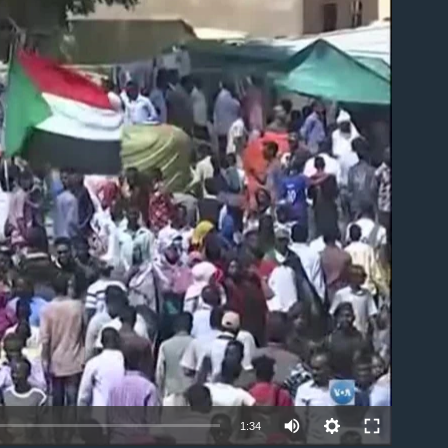
able
1:34