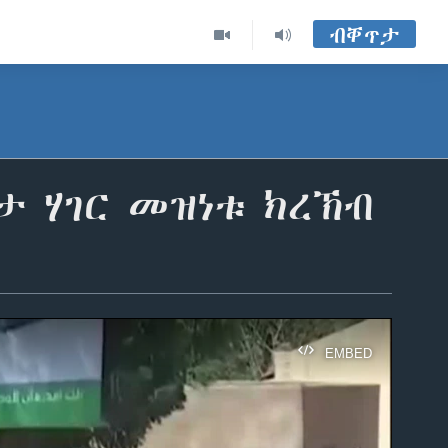
ብቐጥታ
ታ ሃገር መዝነቱ ክረኽብ
EMBED