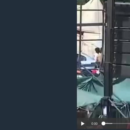
ቂሔ ጽልሚ
0:00