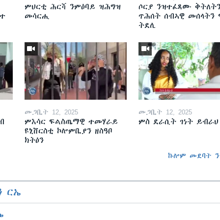
ምህርቲ ሕርሻ ንምዕባይ ዝሕግዝ
ሶርያ ንዝተፈጸሙ ቅትለት
ዘተ
መሳርሒ
ጥሕሰት ሰብኣዊ መሰላትን
ትደሊ
መጋቢት 12, 2025
መጋቢት 12, 2025
ብ
ምእሳር ፍልስጤማዊ ተመሃራይ
ምስ ደራሲት ገነት ይብራህ
ዩኒቨርስቲ ኮሎምቢያን ዘስዓቦ
ክትዕን
ኩሎም መደባት ን
 ርኤ
ኤ