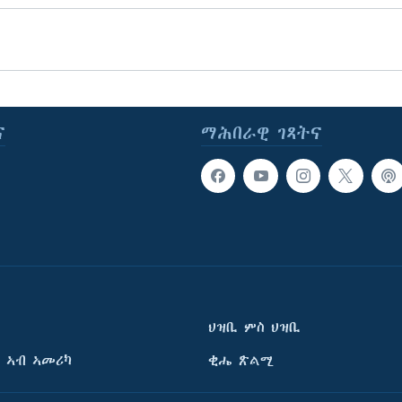
ና
ማሕበራዊ ገጻትና
ህዝቢ ምስ ህዝቢ
 ኣብ ኣመሪካ
ቂሔ ጽልሚ