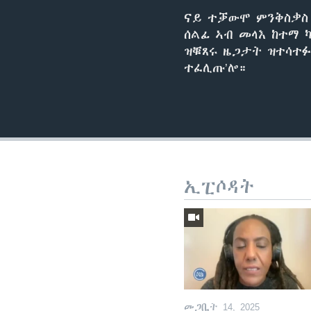
ናይ ተቓውሞ ምንቅስቃስ 
ሰልፊ ኣብ መላእ ከተማ 
ዝቑጸሩ ዜጋታት ዝተሳተ
ተፈሊጡ’ሎ።
ኢፒሶዳት
መጋቢት 14, 2025