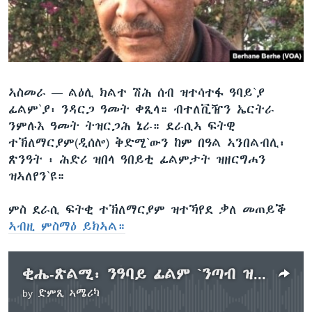
ቂሔ ጽልሚ
ቋንቋታት
ኣስመራ —
ልዕሊ ክልተ ሽሕ ሰብ ዝተሳተፋ ዓባይ`ያ
ፊልም`ያ፡ ንዳርጋ ዓመት ቀጺላ። ብተለቪዥን ኤርትራ
ንምሉእ ዓመት ትዝርጋሕ ኔራ። ደራሲኣ ፍትዊ
ተኽለማርያም(ዲሰሎ) ቅድሚ`ውን ከም በዓል ኣንበልብሊ፡
ጽንዓት ፡ ሕድሪ ዝበላ ዓበይቲ ፊልምታት ዝዘርግሐን
ዝኣለየን`ዩ።
ምስ ደራሲ ፍትቂ ተኽለማርያም ዝተኻየደ ቃለ መጠይቕ
ኣብዚ ምስማዕ ይክኣል።
ቂሔ-ጽልሚ፡ ንዓባይ ፊልም `ንጣብ ዝኽሪ ዘመን` ትጥምት
by
ድምጺ ኣሜሪካ
No media source currently available