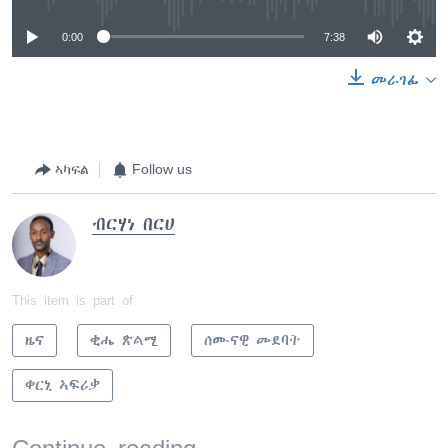
0:00
7:38
መራገፊ
ኣካፍል
Follow us
ብርሃነ በርሀ
This item is part of
ዜና
ቂሔ ጽልሚ
ሰሙናዊ መደባት
ቀርኒ ኣፍሪቃ
Continue reading