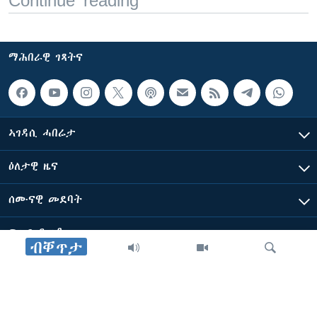
ማሕበራዊ ገጻትና
ኣገዳሲ ሓበሬታ
ዕለታዊ ዜና
ሰሙናዊ መደባት
ፍሉይ ዓምዲ
ብቐጥታ
ብዛዕባ ድምጺ ኣሜሪካ ፈነወ ቋንቋ ትግርኛ
ድምጺ ኣመሪካ ብመሰል ጸሓፊ ዝተሓለወዩ።