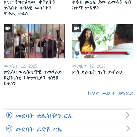
ሶርያ ንዝተፈጸሙ ቅትለትን
ቅዱስ ወርሒ ጾመ ረመዳን ኣብ
ጥሕሰት ሰብኣዊ መሰላትን
ከተማ ምጽዋዕ
ፍትሒ ትደሊ
መጋቢት 12, 2025
መጋቢት 12, 2025
ምእሳር ፍልስጤማዊ ተመሃራይ
ምስ ደራሲት ገነት ይብራህ
ዩኒቨርስቲ ኮሎምቢያን ዘስዓቦ
ክትዕን
ኩሎም መደባት ንምርኣይ
መደባት ቴሌቭዥን ርኤ
መደባት ሬድዮ ርኤ