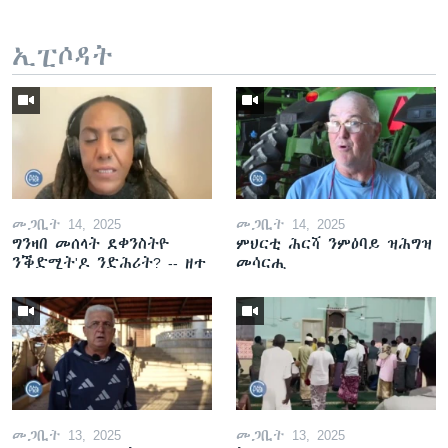
ኢፒሶዳት
መጋቢት 14, 2025
መጋቢት 14, 2025
ግንዛበ መሰላት ደቀንስትዮ
ምህርቲ ሕርሻ ንምዕባይ ዝሕግዝ
ንቕድሚት'ዶ ንድሕሪት? -- ዘተ
መሳርሒ
መጋቢት 13, 2025
መጋቢት 13, 2025