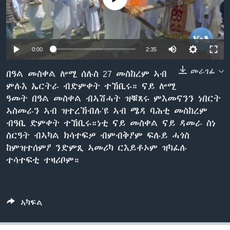
ቂሔ ጽልሚ
ቋንቋታት
0:00
2:35
መራገፊ
በዓል መስቀል ሎሚ ሰሉስ 27 መስከረም ኣብ
ምሉእ ኤርትራ ብድምቀት ተኸቢሩ። ናይ ሎሚ
ዓመት በዓል መስቀል ብኣሽሓት ዝቑጸሩ ምእመናንን ነበርት
ኣስመራን ኣብ ዝተረኽብሉ’ዩ ኣብ ሜዳ ባሕቲ መስከረም
ብዓቢ ድምቀት ተኸቢሩ።ነቲ ናይ መስቀል ናይ ዳመራ ስነ
ስርዓት ብኣካል ክሳተፍዎ ብምብቅዖም ፍሉይ ሓጎስ
ከምዝተሰምዖ ንድምጺ ኣመሪካ ርእይቶኦም ዝካፈሉ
ተሳተፍቲ ተዛሪቦም።
ኣካፍል