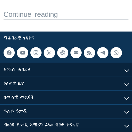
Continue reading
ማሕበራዊ ገጻትና
ኣገዳሲ ሓበሬታ
ዕለታዊ ዜና
ሰሙናዊ መደባት
ፍሉይ ዓምዲ
ብዛዕባ ድምጺ ኣሜሪካ ፈነወ ቋንቋ ትግርኛ