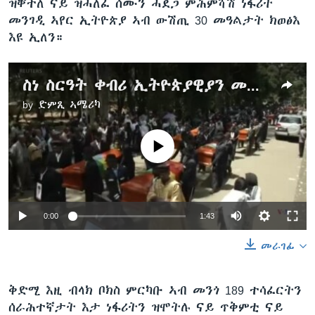
ዝቐተለ ናይ ዝሓለፈ ሰሙን ሓደጋ ምሕምሻሽ ነፋሪት
መንገዲ ኣየር ኢትዮጵያ ኣብ ውሽጢ 30 መዓልታት ክወፅእ
እዩ ኢለን።
ስነ ስርዓት ቀብሪ ኢትዮጵያዊያን መወቲ ዝወደቐት ነፋሪት መንገዲ ኣየር ኢትዮጵያ ተፈጺሙ
by
ድምጺ ኣሜሪካ
No media source currently available
0:00
1:43
መራገፊ
ቅድሚ እዚ ብላክ ቦክስ ምርካቡ ኣብ መንጎ 189 ተሳፈርትን
ሰራሕተኛታት እታ ነፋሪትን ዝሞትሉ ናይ ጥቅምቲ ናይ