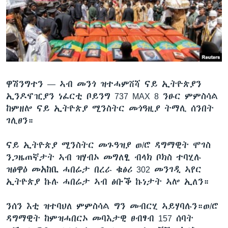
ቂሔ ጽልሚ
ቋንቋታት
ዋሽንግተን —
ኣብ መንጎ ዝተሓምሸሻ ናይ ኢትዮጵያን
ኢንዶኖዢያን ነፈርቲ ቦይንግ 737 MAX 8 ንፁር ምምስሳል
ከምዘሎ ናይ ኢትዮጵያ ሚንስትር መጎዓዚያ ትማሊ ሰንበት
ገሊፀን።
ናይ ኢትዮጵያ ሚንስትር መጉዓዝያ ወ/ሮ ዳግማዊት ሞገስ
ንጋዜጠኛታት ኣብ ዝሃብኦ መግለፂ ብላክ ቦክስ ተባሂሉ
ዝፅዋዕ መአከቢ ሓበሬታ በረራ ቁፅሪ 302 መንገዲ ኣየር
ኢትዮጵያ ኩሉ ሓበሬታ ኣብ ፅቡቕ ኩነታት ኣሎ ኢለን።
ንሰን እቲ ዝተባህለ ምምስሳል ግን መብርሂ ኣይሃባሉን።ወ/ሮ
ዳግማዊት ከምዝሓበርኦ መባእታዊ ፀብፃብ 157 ሰባት