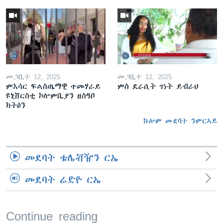
መጋቢት 12, 2025
መጋቢት 12, 2025
ምእሳር ፍልስጤማዊ ተመሃራይ
ምስ ደራሲት ገነት ይብራህ
ዩኒቨርስቲ ኮሎምቢያን ዘስዓቦ
ክትዕን
ኩሎም መደባት ንምርኣይ
መደባት ቴሌቭዥን ርኤ
መደባት ሬድዮ ርኤ
Continue reading