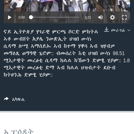
ቂሔ ጽልሚ
ቋንቋታት
0:00
1:31
መራገፊ
ናይ ኢትዮጵያ ሃገራዊ ምርጫ ቦርድ ምክትል
ኣቶ ውብሸት አያሌ ንውጽኢት ህዝበ ውሳነ
ሲዳማ ሎሚ ኣማስይኡ ኣብ ከተማ ሃዋሳ ኣብ ዝሃብዎ
መግለጺ ወግዓዊ ጌሮም:: ብመሰረት እቲ ህዝበ ውሳነ 98.51
ሚእታዊት መረፅቲ ሲዳማ ክልል ክኸውን ድምፂ ሂቦም:: 1.8
ሚእታዊት መረፅቲ ድማ ኣብ ክልል ህዝብታት ደቡብ
ክትፀንሕ ድምፂ ሂቦም::
ኣካፍል
ኢፒሶዳት