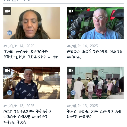
መጋቢት 14, 2025
መጋቢት 14, 2025
ግንዛበ መሰላት ደቀንስትዮ
ምህርቲ ሕርሻ ንምዕባይ ዝሕግዝ
ንቕድሚት'ዶ ንድሕሪት? -- ዘተ
መሳርሒ
መጋቢት 13, 2025
መጋቢት 13, 2025
ሶርያ ንዝተፈጸሙ ቅትለትን
ቅዱስ ወርሒ ጾመ ረመዳን ኣብ
ጥሕሰት ሰብኣዊ መሰላትን
ከተማ ምጽዋዕ
ፍትሒ ትደሊ