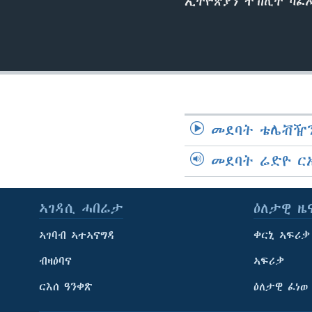
ኢትዮጵያን ተኽሊት ካፈኡ
መደባት ቴሌቭዥን
መደባት ሬድዮ ር
ኣገዳሲ ሓበሬታ
ዕለታዊ ዜ
ኣገባብ ኣተኣናግዳ
ቀርኒ ኣፍሪቃ
ብዛዕባና
ኣፍሪቃ
ርእሰ ዓንቀጽ
ዕለታዊ ፈነወ