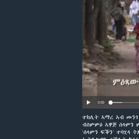
ቂሔ ጽልሚ
0:00
ተክሊት ኣማረ ኣብ መንጎ
ብስምምዕ ኣዋጅ ሰላምን 
‘ሰላምን ፍቕን’ ተባሂላ 