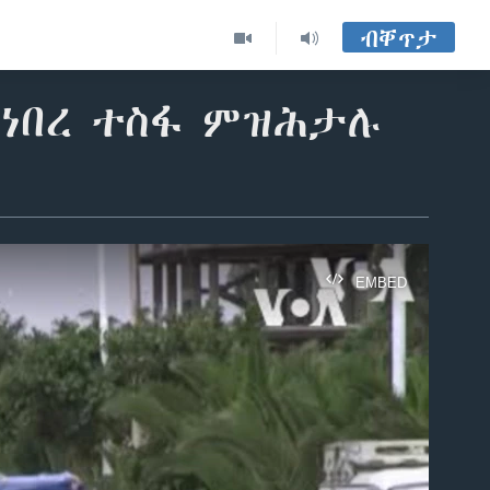
ብቐጥታ
ነበረ ተስፋ ምዝሕታሉ
EMBED