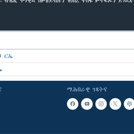
 ብዝሒ ዓማዊል ከምዘይብሉን ዝነበረ ተስፋ ምጥፍኡን ይገልጽ
 ርኤ
ኤ
ና
ማሕበራዊ ገጻትና