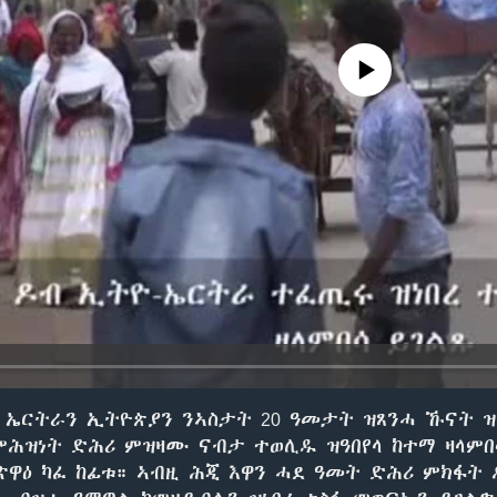
No media source currently avail
 ኤርትራን ኢትዮጵያን ንኣስታት 20 ዓመታት ዝጸንሓ ኹናት 
ምሕዝነት ድሕሪ ምዝዛሙ ናብታ ተወሊዱ ዝዓበየላ ከተማ ዛላም
ትጽዋዕ ካፈ ከፊቱ። ኣብዚ ሕጂ እዋን ሓደ ዓመት ድሕሪ ምክፋት