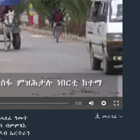
able
1:22
መራገፊ
ዝሓለፈ ዓመት
EMBED
በሳ ብምምጻእ
 ዶብ ኤርትራን