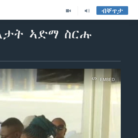
ብቐጥታ
ዓልታት ኣድማ ስርሑ
EMBED