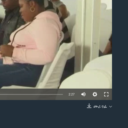
able
2:27
መራገፊ
EMBED