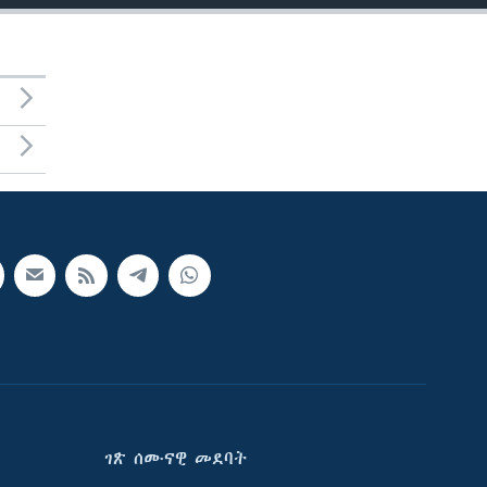
ገጽ ሰሙናዊ መደባት