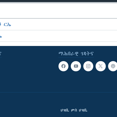
 ርኤ
ኤ
ና
ማሕበራዊ ገጻትና
ህዝቢ ምስ ህዝቢ