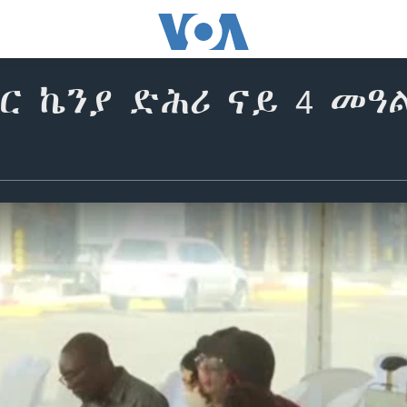
የር ኬንያ ድሕሪ ናይ 4 መ