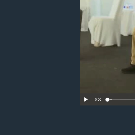
ቂሔ ጽልሚ
0:00