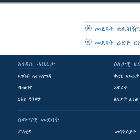
መደባት ቴሌቭዥን
መደባት ሬድዮ ር
ኣገዳሲ ሓበሬታ
ዕለታዊ ዜ
ኣገባብ ኣተኣናግዳ
ቀርኒ ኣፍሪቃ
ብዛዕባና
ኣፍሪቃ
ርእሰ ዓንቀጽ
ዕለታዊ ፈነወ
ሰሙናዊ መደባት
ፖለቲካ
መንእሰያት