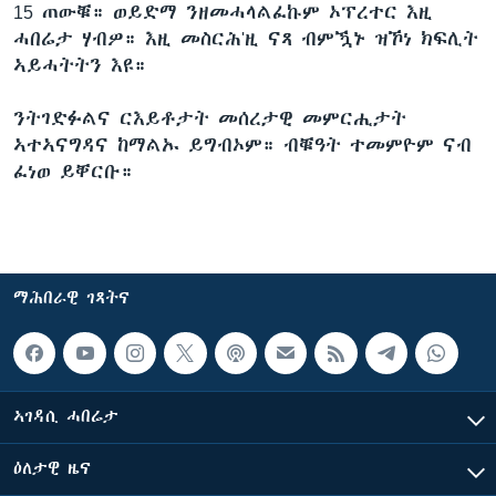
15 ጠውቑ። ወይድማ ንዘመሓላልፈኩም ኦፕረተር እዚ
ሓበሬታ ሃብዎ። እዚ መስርሕ'ዚ ናጻ ብምዃኑ ዝኾነ ክፍሊት
ኣይሓትትን እዩ።
ንትገድፉልና ርእይቶታት መሰረታዊ መምርሒታት
ኣተኣናግዳና ከማልኡ ይግብኦም። ብቑዓት ተመምዮም ናብ
ፈነወ ይቐርቡ።
ማሕበራዊ ገጻትና
ኣገዳሲ ሓበሬታ
ዕለታዊ ዜና