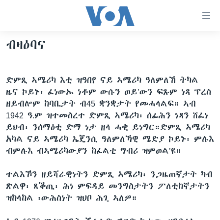
ክርከብ
ዝኽእል
መራኸቢታት
ብዛዕባና
ዜና
ናብ
ቀንዲ
ሰሙናዊ መደባት
ኤርትራ/ኢትዮጵያ
ትሕዝቶ
ድምጺ ኣሜሪካ እቲ ዝዓበየ ናይ ኣሜሪካ ዓለምለኸ ትካል
ራድዮ
ሕለፍ
ዓለም
ሰሙናዊ መደባት
ዜና ኮይኑ፡ ፈነውኡ ነቶም ውሱን ወይ’ውን ፍጹም ነጻ ፕረስ
ናብ
ዘይብሎም ከባቢታት ብ45 ቋንቋታት የመሓላልፍ። ኣብ
ቪድዮ
ማእከላይ ምብራቕ
እዋናዊ ጉዳያት
ፈነወ ትግርኛ 1900
ቀንዲ
1942 ዓ.ም ዝተመስረተ ድምጺ ኣሜሪካ፡ ሰፊሕን ነጻን ሸፈነ
ፍሉይ ዓምዲ
መምርሒ
ጥዕና
መኽዘን ሓጸርቲ ድምጺ
VOA60 ኣፍሪቃ
ይህብ፡ ንሰማዕቲ ድማ ነታ ዘላ ሓቂ ይነግር።ድምጺ ኣሜሪካ
ስገር
አካል ናይ ኣሜሪካ ኤጄንሲ ዓለምለኻዊ ሜድያ ኮይኑ፡ ምሉእ
ዕለታዊ ፈነወ ድምጺ ኣመሪካ ቋንቋ ትግርኛ
መንእሰያት
ትሕዝቶ ወሃብቲ ርእይቶ
VOA60 ኣመሪካ
ናብ
ብምሉእ ብኣሜሪካውያን ከፈልቲ ግብሪ ዝምወል’ዩ።
መፈተሺ
ኤርትራውያን ኣብ ኣመሪካ
VOA60 ዓለም
ትምህርቲ እንግሊዝኛ
ስገር
ተልእኾን ዘይሻራዊነትን ድምጺ ኣሜሪካ፡ ንጋዜጠኛታት ካብ
ህዝቢ ምስ ህዝቢ
ቪድዮ
ጽልዋ፡ ጸቕጢ፡ ሕነ ምፍዳይ መንግስታትን ፖለቲከኛታትን
ማሕበራዊ ገጻትና
ደቂ ኣንስትዮን ህጻናትን
ዝከላከል ፡ውሕስነት ዝህቦ ሕጊ ኣለዎ።
ሳይንስን ቴክኖሎጂን