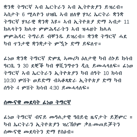
ቋንቋ ትግርኛ ኣብ ኤርትራን ኣብ ኢትዮጵያን ይዝረብ።
ኣስታት 6 ሚልዮን ህዝቢ ኣብ ዘለዋ ሃገረ ኤርትራ ቋንቋ
ትግርኛ ሃገራዊ ቋንቋ እዩ። ኣብ ኢትዮጵያ ድማ ኣብታ 11
ክልላትን ክልተ ምምሕዳራትን ኣብ ዝሓዘት ክልል
ምምሕዳር ትግራይ ብቐንዱ ይዝረብ። ቋንቋ ትግርኛ ሓደ
ካብ ጥንታዊ ቋንቋታት ምዃኑ ድማ ይፍለጥ።
ፈነወ ቋንቋ ትግርኛ ድምጺ ኣመሪካ ዕለታዊ ካብ ሰኑይ ክሳብ
ዓርቢ ን 30 ደቒቕ ካብ ዋሺንግተን ዲሲ ይመሓላለፍ። ፈነወ
ትግርኛ ኣብ ኤርትራን ኢትዮጵያን ካብ ሰዓት 10 ክሳብ
10:30 ምሸት ወይድማ ብኣቆጻጽራ ኢትዮጵያ ድማ ካብ
ሰዓት 4 ምሸት ክሳብ 4:30 ይመሓላለፍ።
ሰሙናዊ መደባት ፈነወ ትግርኛ
ፈነወ ትግርኛ ብናይ መዓልታዊ ዓበይቲ ዜናታት ይጅምር ።
ካብ ኤርትራን ኢትዮጵያን ዝረኽቦም ቃለ-መጠይቓትን
ሰሙናዊ መደባትን ድማ የስዕብ።