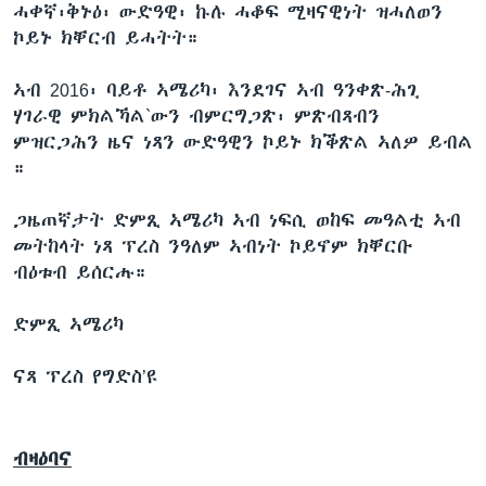
ሓቀኛ፡ቅኑዕ፡ ውድዓዊ፡ ኩሉ ሓቆፍ ሚዛናዊነት ዝሓለወን
ኮይኑ ክቐርብ ይሓትት።
ኣብ 2016፡ ባይቶ ኣሜሪካ፡ እንደገና ኣብ ዓንቀጽ-ሕጊ
ሃገራዊ ምክልኻል`ውን ብምርግጋጽ፡ ምጽብጻብን
ምዝርጋሕን ዜና ነጻን ውድዓዊን ኮይኑ ክቕጽል ኣለዎ ይብል
።
ጋዜጠኛታት ድምጺ ኣሜሪካ ኣብ ነፍሲ ወከፍ መዓልቲ ኣብ
መትከላት ነጻ ፕረስ ንዓለም ኣብነት ኮይኖም ክቐርቡ
ብዕቱብ ይሰርሑ።
ድምጺ ኣሜሪካ
ናጻ ፕረስ የግድስ’ዩ
ብዛዕባና