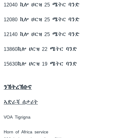
12040 ኪሎ ሀርዝ 25 ሜትር ባንድ
12080 ኪሎ ሀርዝ 25 ሜትር ባንድ
12140 ኪሎ ሀርዝ 25 ሜትር ባንድ
13860ኪሎ ሀርዝ 22 ሜትር ባንድ
15630ኪሎ ሀርዝ 19 ሜትር ባንድ
ንኽትረኽቡና
ኣድራሻ ሰታሪት
VOA Tigrigna
Horn of Africa service