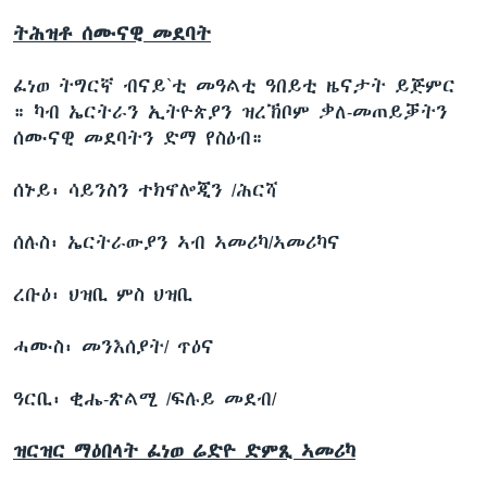
ትሕዝቶ ሰሙናዊ መደባት
ፈነወ ትግርኛ ብናይ`ቲ መዓልቲ ዓበይቲ ዜናታት ይጅምር
። ካብ ኤርትራን ኢትዮጵያን ዝረኽቦም ቃለ-መጠይቓትን
ሰሙናዊ መደባትን ድማ የስዕብ።
ሰኑይ፡ ሳይንስን ተክኖሎጂን /ሕርሻ
ሰሉስ፡ ኤርትራውያን ኣብ ኣመሪካ/ኣመሪካና
ረቡዕ፡ ህዝቢ ምስ ህዝቢ
ሓሙስ፡ መንእሰያት/ ጥዕና
ዓርቢ፡ ቂሔ-ጽልሚ /ፍሉይ መደብ/
ዝርዝር ማዕበላት ፈነወ ሬድዮ ድምጺ ኣመሪካ