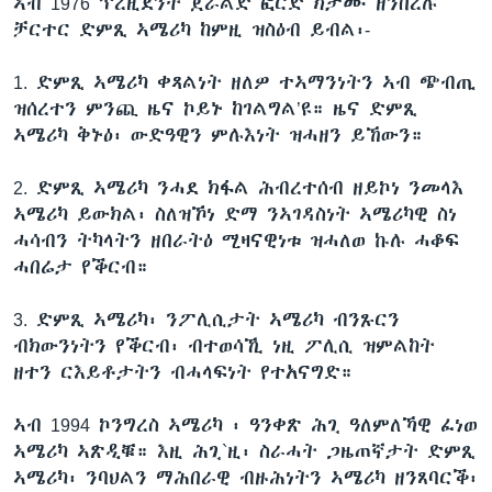
ኣብ 1976 ፕረዚደንት ጀራልድ ፎርድ ክታሙ ዘንበረሉ
ቂሔ ጽልሚ
ቻርተር ድምጺ ኣሜሪካ ከምዚ ዝስዕብ ይብል፡-
ቋንቋታት
1. ድምጺ ኣሜሪካ ቀጻልነት ዘለዎ ተኣማንነትን ኣብ ጭብጢ
ዝሰረተን ምንጪ ዜና ኮይኑ ከገልግል’ዩ። ዜና ድምጺ
ኣሜሪካ ቅኑዕ፡ ውድዓዊን ምሉእነት ዝሓዘን ይኸውን።
2. ድምጺ ኣሜሪካ ንሓደ ክፋል ሕብረተሰብ ዘይኮነ ንመላእ
ኣሜሪካ ይውክል፡ ስለዝኾነ ድማ ንኣገዳስነት ኣሜሪካዊ ስነ
ሓሳብን ትካላትን ዘበራትዕ ሚዛናዊነቱ ዝሓለወ ኩሉ ሓቆፍ
ሓበሬታ የቕርብ።
3. ድምጺ ኣሜሪካ፡ ንፖሊሲታት ኣሜሪካ ብንጹርን
ብክውንነትን የቕርብ፡ ብተወሳኺ ነዚ ፖሊሲ ዝምልከት
ዘተን ርእይቶታትን ብሓላፍነት የተአናግድ።
ኣብ 1994 ኮንግረስ ኣሜሪካ ፡ ዓንቀጽ ሕጊ ዓለምለኻዊ ፈነወ
ኣሜሪካ ኣጽዲቑ። እዚ ሕጊ`ዚ፡ ስራሓት ጋዜጠኛታት ድምጺ
ኣሜሪካ፡ ንባህልን ማሕበራዊ ብዙሕነትን ኣሜሪካ ዘንጸባርቕ፡