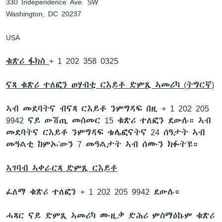
330 Independence Ave. SW
Washington, DC 20237
USA
ቁጽሪ ፋክስ
+ 1 202 358 0325
ናጻ ቁጽሪ ተለፎን ወሃብቲ ርእይቶ ድምጺ ኣመሪካ (ትግርኛ)
ኣብ መደባትና ብናጻ ርእይቶ ንምግዳፍ በዚ + 1 202 205
9942 ናይ ውሽጢ መስመር 15 ቁጽሪ ተለፎን ደውሉ። ኣብ
መደባትና ርእይቶ ንምግዳፍ ቴሌፎናትና 24 ሰዓታት ኣብ
መዓልቲ ከምኡ'ውን 7 መዓልታት ኣብ ሰሙን ክፉት'ዩ።
ኣገባብ ኣቀራርጻ ድምጺ ርእይቶ
ፈለማ ቁጽሪ ተለፎን + 1 202 205 9942 ደውሉ።
ሓጻር ናይ ድምጺ ኣመሪካ ሙዚቃ ድሕሪ ምስማዕኩም ቁጽሪ