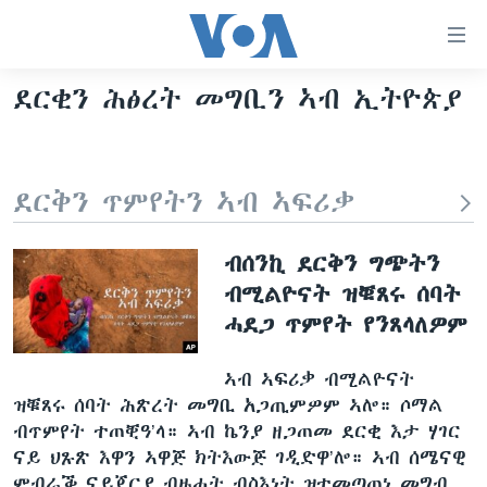
ክርከብ
ዝኽእል
መራኸቢታት
ደርቂን ሕፅረት መግቢን ኣብ ኢትዮጵያ
ዜና
ናብ
ቀንዲ
ሰሙናዊ መደባት
ኤርትራ/ኢትዮጵያ
ትሕዝቶ
ራድዮ
ሕለፍ
ዓለም
ሰሙናዊ መደባት
ደርቅን ጥምየትን ኣብ ኣፍሪቃ
ናብ
ቪድዮ
ማእከላይ ምብራቕ
እዋናዊ ጉዳያት
ፈነወ ትግርኛ 1900
ቀንዲ
ብሰንኪ ደርቅን ግጭትን
ፍሉይ ዓምዲ
መምርሒ
ጥዕና
መኽዘን ሓጸርቲ ድምጺ
VOA60 ኣፍሪቃ
ብሚልዮናት ዝቑጸሩ ሰባት
ስገር
ዕለታዊ ፈነወ ድምጺ ኣመሪካ ቋንቋ ትግርኛ
መንእሰያት
ትሕዝቶ ወሃብቲ ርእይቶ
VOA60 ኣመሪካ
ሓደጋ ጥምየት የንጸላለዎም
ናብ
መፈተሺ
ኤርትራውያን ኣብ ኣመሪካ
VOA60 ዓለም
ትምህርቲ እንግሊዝኛ
ስገር
ኣብ ኣፍሪቃ ብሚልዮናት
ህዝቢ ምስ ህዝቢ
ቪድዮ
ዝቑጸሩ ሰባት ሕጽረት መግቢ አጋጢምዎም ኣሎ። ሶማል
ማሕበራዊ ገጻትና
ደቂ ኣንስትዮን ህጻናትን
ብጥምየት ተጠቒዓ’ላ። ኣብ ኬንያ ዘጋጠመ ደርቂ እታ ሃገር
ናይ ህጹጽ እዋን ኣዋጅ ክትእውጅ ገዲድዋ’ሎ። ኣብ ሰሜናዊ
ሳይንስን ቴክኖሎጂን
ምብራቕ ናይጀርያ ብዙሓት ብስእነት ዝተመጣጠነ መግብ