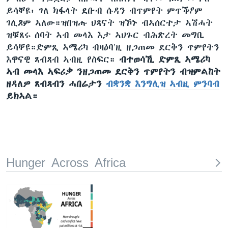
ቂሔ ጽልሚ
ይሳቐዩ፡ ገለ ክፋላት ደቡብ ሱዳን ብጥምየት ምጥቕዖም
ቋንቋታት
ገሊጾም ኣለው።ዝበዝሑ ህጻናት ዝኾኑ ብኣሰርተታ ኣሽሓት
ዝቑጸሩ ሰባት ኣብ መላእ እታ ኣህጉር ብሕጽረት መግቢ
ይሳቐዩ።ድምጺ ኣሜሪካ ብዛዕባ’ዚ ዘጋጠመ ደርቅን ጥምየትን
እዋናዊ ጸብጻብ ኣብዚ የስፍር።
ብተወሳኺ ድምጺ ኣሜሪካ
ኣብ መላእ ኣፍሪቃ ንዘጋጠመ ደርቅን ጥምየትን ብዝምልከት
ዘዳለዎ ጸብጻብን ሓበሬታን
ብቋንቋ እንግሊዝ ኣብዚ ምንባብ
ይክኣል።
Hunger Across Africa