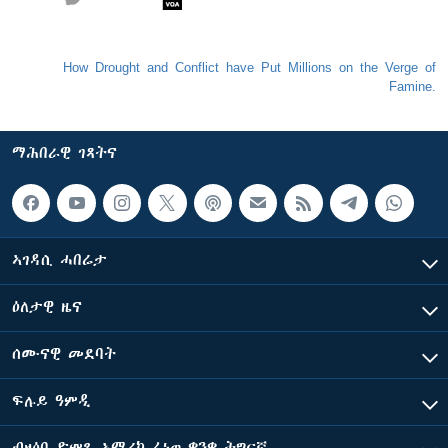
How Drought and Conflict have Put Millions on the Verge of
Famine.
ማሕበራዊ ገጻትና
ኣገዳሲ ሓበሬታ
ዕለታዊ ዜና
ሰሙናዊ መደባት
ፍሉይ ዓምዲ