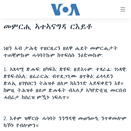
ክርከብ
ዝኽእል
መራኸቢታት
መምርሒ ኣተኣናግዳ ርእይቶ
ዜና
ናብ
ቀንዲ
ሰሙናዊ መደባት
ኤርትራ/ኢትዮጵያ
ትሕዝቶ
ነዘን ኣብ ታሕቲ ተዘርዚረን ዘለዋ ሒደት መምርሒታት
ራድዮ
ሕለፍ
ዓለም
ሰሙናዊ መደባት
ተጠቒምኩም ሓሳባትኩም ከተፍስሱ ንዕድመኩም:
ናብ
ቪድዮ
ማእከላይ ምብራቕ
እዋናዊ ጉዳያት
ፈነወ ትግርኛ 1900
ቀንዲ
1. ኣጸላሚ ጽሑፍ: ዘካፍእ: ጽዩፍ: ዘይእሩም: ተጻራፊ: ጎነጻዊ:
ፍሉይ ዓምዲ
መምርሒ
ጥዕና
መኽዘን ሓጸርቲ ድምጺ
VOA60 ኣፍሪቃ
ጽዩፍ-ስእሊ: ዘፈራርሕ: ብተደጋጊሙ ዘጥቅዕ: ፈላላይን
ስገር
ጽልኢ ዘጎሃህርን ትሕዝቶ ዘለዎ ክእንገድ ኣይፍቀድን እዩ።
ዕለታዊ ፈነወ ድምጺ ኣመሪካ ቋንቋ ትግርኛ
መንእሰያት
ትሕዝቶ ወሃብቲ ርእይቶ
VOA60 ኣመሪካ
ናብ
ከምዚ ትሕዝቶ ዘለዎ ጽሑፋት ብኣልያ ኣካየድቲ'ዚ መርበብ
መፈተሺ
ኤርትራውያን ኣብ ኣመሪካ
VOA60 ዓለም
ሓበሬታ ክስረዝ ምዃኑ ነፍልጥ።
ትምህርቲ እንግሊዝኛ
ስገር
ህዝቢ ምስ ህዝቢ
ቪድዮ
ማሕበራዊ ገጻትና
ደቂ ኣንስትዮን ህጻናትን
2. እቶም ዝቐርቡ ሓሳባት ንንግዳዊ መወዓውዒ ንጥቀመሎም
ክኾኑ የብሎምን።
ሳይንስን ቴክኖሎጂን