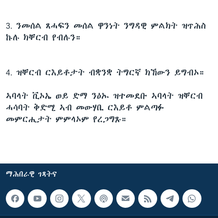
ቂሔ ጽልሚ
ቋንቋታት
3. ንመሰል ጸሓፍን መሰል ዋንነት ንግዳዊ ምልክት ዝጥሕስ
ኩሉ ክቐርብ የብሉን።
4. ዝቐርብ ርእይቶታት ብቋንቋ ትግርኛ ክኸውን ይግብኦ።
ኣባላት ቪኦኤ ወይ ድማ ንዕኡ ዝተመደቡ ኣባላት ዝቐርብ
ሓሳባት ቅድሚ ኣብ መውሃቢ ርእይቶ ምልጣፉ
መምርሒታት ምምላኦም የረጋግጹ።
ማሕበራዊ ገጻትና