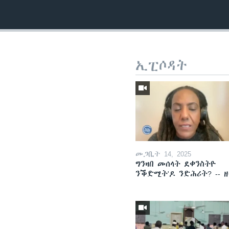
ኢፒሶዳት
መጋቢት 14, 2025
ግንዛበ መሰላት ደቀንስትዮ
ንቕድሚት'ዶ ንድሕሪት? -- 