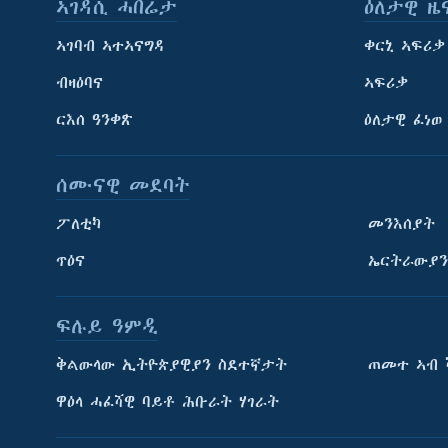
ኣገዳሲ ሓበሬታ
ዕለታዊ ዜ
ኣገባብ ኣተኣናግዳ
ቀርኒ ኣፍሪቃ
ብዛዕባና
ኣፍሪቃ
ርእሰ ዓንቀጽ
ዕለታዊ ፈነወ
ሰሙናዊ መደባት
ፖለቲካ
መንእሰያት
ጥዕና
ኤርትራውያን
ፍሉይ ዓምዲ
ትምህርቲ እንግሊዝኛ
ቅልውላው ኢትዮጵያዊያን ስደተኛታት
ጠመተ ኣብ 
ማሕበራዊ ገጻትና
ዋዕላ ሓፈሻዊ ባይቶ ሕቡራት ሃገራት