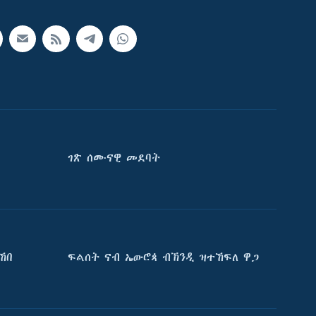
ገጽ ሰሙናዊ መደባት
ኸበ
ፍልሰት ናብ ኤውሮጳ ብኽንዲ ዝተኸፍለ ዋጋ