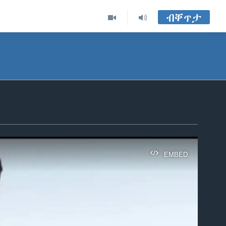
ብቐጥታ
EMBED