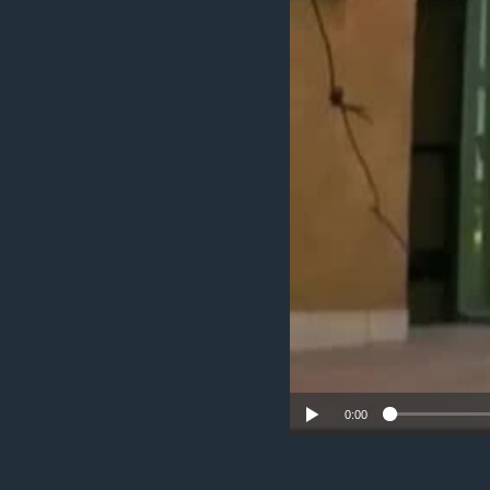
ቂሔ ጽልሚ
0:00