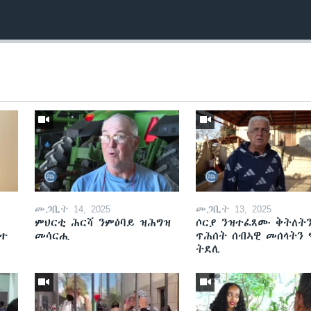
መጋቢት 14, 2025
መጋቢት 13, 2025
ምህርቲ ሕርሻ ንምዕባይ ዝሕግዝ
ሶርያ ንዝተፈጸሙ ቅትለት
ዘተ
መሳርሒ
ጥሕሰት ሰብኣዊ መሰላትን
ትደሊ