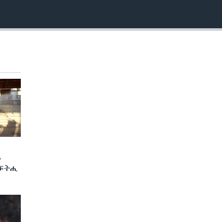
ን
 ፍትሒ