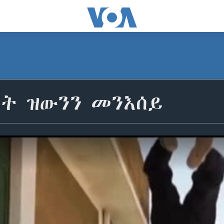
ለት ዝውንን መንእሰይ