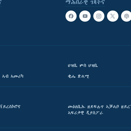
ና
ማሕበራዊ ገጻትና
ህዝቢ ምስ ህዝቢ
 ኣብ ኣመሪካ
ቂሔ ጽልሚ
ቫይረስኮሮና
መዕለቢኡ ዘይፍሉጥ ኣቓልቦ ዘይረ
ኣፍሪቃዊ ዲያስፖራ