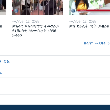
መጋቢት 12, 2025
መጋቢት 12, 2025
ብ
ምእሳር ፍልስጤማዊ ተመሃራይ
ምስ ደራሲት ገነት ይብራህ
ዩኒቨርስቲ ኮሎምቢያን ዘስዓቦ
ክትዕን
ኩሎም መደባት ን
 ርኤ
ኤ