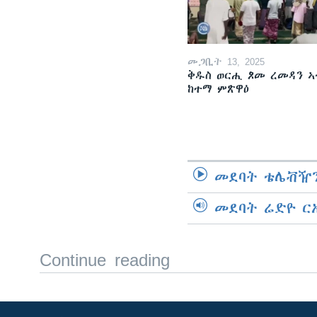
መጋቢት 13, 2025
ቅዱስ ወርሒ ጾመ ረመዳን ኣ
ከተማ ምጽዋዕ
መደባት ቴሌቭዥን
መደባት ሬድዮ ር
Continue reading