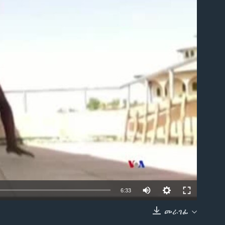
able
6:33
መራገፊ
EMBED