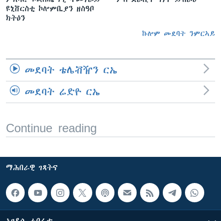
ዩኒቨርስቲ ኮሎምቢያን ዘስዓቦ
ክትዕን
ኩሎም መደባት ንምርኣይ
መደባት ቴሌቭዥን ርኤ
መደባት ሬድዮ ርኤ
Continue reading
ማሕበራዊ ገጻትና
ኣገዳሲ ሓበሬታ