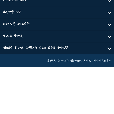
ዕለታዊ ዜና
ሰሙናዊ መደባት
ፍሉይ ዓምዲ
ብዛዕባ ድምጺ ኣሜሪካ ፈነወ ቋንቋ ትግርኛ
ድምጺ ኣመሪካ ብመሰል ጸሓፊ ዝተሓለወዩ።