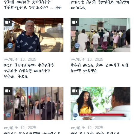
ግንዛበ መሰላት ደቀንስትዮ
ምህርቲ ሕርሻ ንምዕባይ ዝሕግዝ
ንቕድሚት'ዶ ንድሕሪት? -- ዘተ
መሳርሒ
መጋቢት 13, 2025
መጋቢት 13, 2025
ሶርያ ንዝተፈጸሙ ቅትለትን
ቅዱስ ወርሒ ጾመ ረመዳን ኣብ
ጥሕሰት ሰብኣዊ መሰላትን
ከተማ ምጽዋዕ
ፍትሒ ትደሊ
መጋቢት 12, 2025
መጋቢት 12, 2025
ምእሳር ፍልስጤማዊ ተመሃራይ
ምስ ደራሲት ገነት ይብራህ