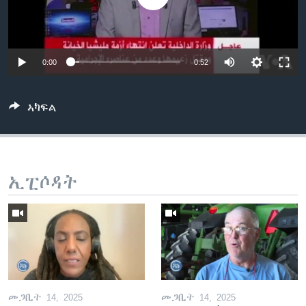
ቂሔ ጽልሚ
ቋንቋታት
0:00
0:52
ኣካፍል
ኢፒሶዳት
መጋቢት 14, 2025
መጋቢት 14, 2025