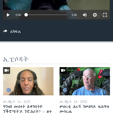
ቂሔ ጽልሚ
ቋንቋታት
0:00
1:05
ኣካፍል
ኢፒሶዳት
መጋቢት 14, 2025
መጋቢት 14, 2025
ግንዛበ መሰላት ደቀንስትዮ
ምህርቲ ሕርሻ ንምዕባይ ዝሕግዝ
ንቕድሚት'ዶ ንድሕሪት? -- ዘተ
መሳርሒ