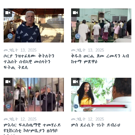
መጋቢት 13, 2025
መጋቢት 13, 2025
ሶርያ ንዝተፈጸሙ ቅትለትን
ቅዱስ ወርሒ ጾመ ረመዳን ኣብ
ጥሕሰት ሰብኣዊ መሰላትን
ከተማ ምጽዋዕ
ፍትሒ ትደሊ
መጋቢት 12, 2025
መጋቢት 12, 2025
ምእሳር ፍልስጤማዊ ተመሃራይ
ምስ ደራሲት ገነት ይብራህ
ዩኒቨርስቲ ኮሎምቢያን ዘስዓቦ