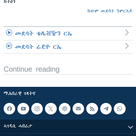
ክትዕን
ኩሎም መደባት ንምርኣይ
መደባት ቴሌቭዥን ርኤ
መደባት ሬድዮ ርኤ
Continue reading
ማሕበራዊ ገጻትና
ኣገዳሲ ሓበሬታ