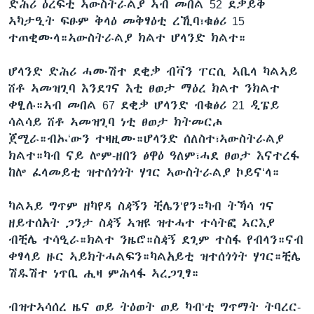
ድሕሪ ዕረፍቲ ኣውስትራልያ ኣብ መበል 52 ደቃይቅ
ኣካታዒት ፍፁም ቅላዕ መቅፃዕቲ ረኺባ፣ቁፅሪ 15
ተጠቂሙላ።ኣውስትራልያ ክልተ ሆላንድ ክልተ።
ሆላንድ ድሕሪ ሓሙሽተ ደቂቃ ብቫን ፐርሲ ኣቢላ ካልኣይ
ሸቶ ኣመዝጊባ እንደገና እቲ ፀወታ ማዕረ ክልተ ንክልተ
ቀፂሉ።ኣብ መበል 67 ደቂቃ ሆላንድ ብቁፅሪ 21 ዲፔይ
ሳልሳይ ሸቶ ኣመዝጊባ ነቲ ፀወታ ክትመርሖ
ጀሚራ።ብኡ‘ውን ተዛዚሙ።ሆላንድ ሰለስተ፣ኣውስትራልያ
ክልተ።ካብ ናይ ሎም-ዘበን ፅዋዕ ዓለም፣ሓደ ፀወታ እናተረፋ
ከሎ ፈላመይቲ ዝተሰጎጎት ሃገር ኣውስትራልያ ኮይና‘ላ።
ካልኣይ ግጥም ዘካየዳ ስዻኝን ቺሌን‘የን።ካብ ትኻሳ ገና
ዘይተሰአት ጋንታ ስዻኝ ኣዝዩ ዝተሓተ ተሳትፎ ኣርእያ
ብቺሌ ተሳዒራ።ክልተ ንዜሮ።ስዻኝ ደጊም ተስፋ የብላን።ናብ
ቀፃላይ ዙር ኣይክትሓልፍን።ካልአይቲ ዝተሰጎጎት ሃገር።ቺሌ
ሽዱሽተ ነጥቢ ሒዛ ምሕላፋ ኣረጋጊፃ።
ብዝተኣሳሰረ ዜና ወይ ትዕወት ወይ ካብ‘ቲ ግጥማት ትባረር-