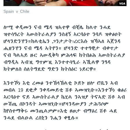
ቂሔ ጽልሚ
ቋንቋታት
Spain v Chile
ሎሚ ቀዲመን ናብ ሜዳ ዝኣተዋ ብቺሌ ክልተ ንሓደ
ዝተሳዓረት ኣውስትራልያን ንስዻኝ ኣርባዕተ ንባዶ ዝቀፅዐት
ሆላንድን‘የን።ክልቲኤን ጋንታታት፣ረርእሱ ዝኻኣለ ኣጀንዳ
ሒዘን‘የን ናብ ሜዳ ኣትየን። ሆላንድ ተተዓዊታ ብቀጥታ
ናብ ካልኣይ ዙር ኣውዲቅካ ምሕላፍ ክትበፅሕ ኣውስትራልያ
ብግዲኣ ኣብ‘ዚ ግጥም‘ዚ እንተተሳዒራ ኣኺልዋ ንዓዳ
ክትምለስ ስለትግደድ ግድን ክትስዕር ነይርዋ።
እንተኾነ እቲ ረመፅ ንተኸላኸልቲ ኮይኑ ዘሎ ሮቢን ኣብ
መበል 19 ደቂቃ ንቀዳመይቲ ሸቶ ኣመዝጊቡ።እንተኾነ ቁፅሪ
ኣርባዕተ ናይ ኣውስትራልያ ኬሂል ንኣዝያ ትናኣድ ሸቶ ኣብ
ውሽጢ ሰኮንዳት ኣመዝጊቡ።ሆላንዳውያን ታሕጓሶም
ከየስተማቅሩ መንጢልዎም።እቲ ፀወታ ብማዕረ ሸቶ ሓደ
ንሓደ ብልዑል ረስኒን ንሒን ቀፂሉ።