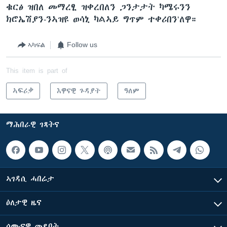
ቁርፅ ዝበለ መማረፂ ዝቀረበለን ጋንታታት ካሜሩንን
ክሮኤሽያን-ንኣዝዩ ወሳኒ ካልኣይ ግጥም ተቀሪበን‘ለዋ።
ኣካፍል
Follow us
This item is part of
ኣፍሪቃ
እዋናዊ ጉዳያት
ዓለም
ማሕበራዊ ገጻትና
ኣገዳሲ ሓበሬታ
ዕለታዊ ዜና
ሰሙናዊ መደባት