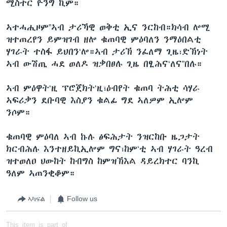
ሚስተር ዮንግ ኪም።
ኣተሓሒዞም”ኣብ ታሪኻዊ ወቅቲ ኢና ንርከብ።ክሳብ ሎሚ
ዝተጠረየን ይምዝገብ ዘሎ ቁጠባዊ ምዕባለን ንማዕበልቲ
ሃገራት ተስፋ ይህበን‘ሎ።ኣብ ታሪኽ ንፈለማ ጊዜ፣ድኽነት
ኣብ ውሽጢ ሓደ ወለዶ ዝቃበፀሉ ጊዜ በፂሕና‘ለና”በሉ።
ኣብ ምዕዋት‘ዚ ፕሮጀክት‘ዚ፣ዕብየት ቁጠባ ትሕቲ ሳሃራ
ኣፍሪቃን ደቡባዊ እስያን ቁልፊ ግደ ኣለዎም ኢሎም
ንሶም።
ቁጠባዊ ምዕባለ ኣብ ኩሉ ፅፍሕታት ንዝርከቡ ዜጋታት
ክርብሕሉ እንተዘይኪኢሎም ግና፣ከም‘ቲ ኣብ ሃገራት ዓረብ
ዝተወለዐ ህውከት ከብግስ ከምዝኽእል ዳይረክተር ባንኪ
ዓለም ኣጠንቂቆም።
ኣካፍል
Follow us
This item is part of