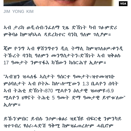
ቂሔ ጽልሚ
ቋንቋታት
JIM YONG KIM
ኣብ ታሪክ ወዲ-ሰብ፣ንፈለማ ጊዜ ድኽነት ካብ ገፅ-ምድሪ
ምቅባፅ ከምዝካኣል ዳይረክተር ባንኪ ዓለም ገሊፆም።
ጂም ዮንግ ኣብ ዋሽንግተን ዲሲ ትማሊ ከምዝገለፅዎ፣ቀንዲ
ትኹረት ባንኪ ዓለምን መንግስታትን፣ድኽነት ኣብ ዝቅፅሉ
17 ዓመታት ንምጥፋእ ክኸውን ክሰርሕ‘የ ኢሎም።
”ኣብ‘ዘን ዝሓለፋ ኣስታት ዓሰርተ ዓመታት፣ዝተመዝገቡ
ምዕባለታት ኣብ ቦትኡ ከሎ፣ሎሚ‘ውን 1.3 ቢልዮን ሰባት
ኣብ ትሕቲ ድኽነት፣870 ሚልዮን ዕለታዊ ዝጠምዩ፣6.9
ሚልዮን ህፃናት ትሕቲ 5 ዓመት ድማ ዓመታዊ ይሞቱ‘ለው”
ኢሎም።
ይኹን‘ምበር ይብሉ ንሶም፣ቁፅሪ ዝደኸዩ ብፍርቂ ንምንካይ
ዝተገብረ ፃዕሪ፣ሓድሽ ዓቅሚ ከምዝፈጠረሎም ሓቢሮም