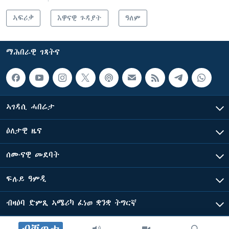
ኣፍሪቃ
እዋናዊ ጉዳያት
ዓለም
ማሕበራዊ ገጻትና
ኣገዳሲ ሓበሬታ
ዕለታዊ ዜና
ሰሙናዊ መደባት
ፍሉይ ዓምዲ
ብዛዕባ ድምጺ ኣሜሪካ ፈነወ ቋንቋ ትግርኛ
ድምጺ ኣመሪካ ብመሰል ጸሓፊ ዝተሓለወዩ።