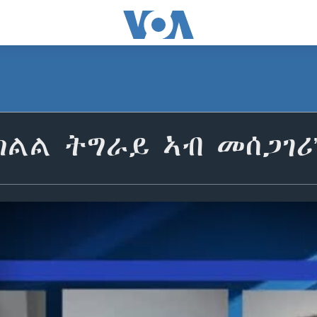
 ክልል ትግራይ ኣብ መሰጋገሪ