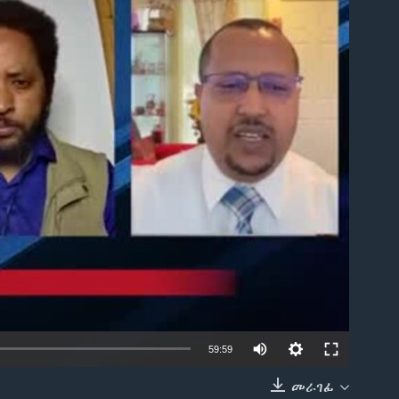
able
59:59
መራገፊ
EMBED