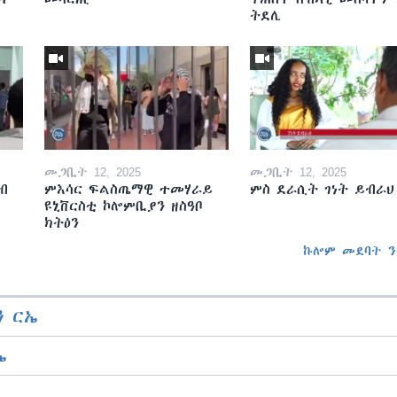
ትደሊ
መጋቢት 12, 2025
መጋቢት 12, 2025
ብ
ምእሳር ፍልስጤማዊ ተመሃራይ
ምስ ደራሲት ገነት ይብራህ
ዩኒቨርስቲ ኮሎምቢያን ዘስዓቦ
ክትዕን
ኩሎም መደባት ን
 ርኤ
ኤ