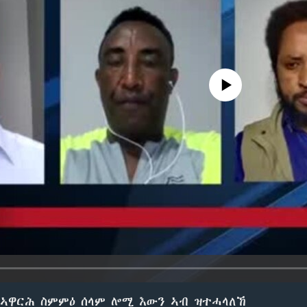
No media source currently avail
 ኣዋርሕ ስምምዕ ሰላም ሎሚ እውን ኣብ ዝተሓላለኸ