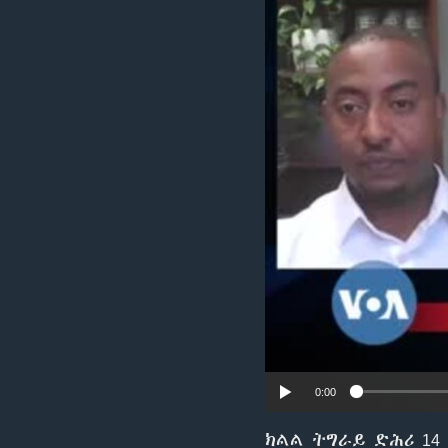
ቂሔ ጽልሚ
0:00
ክልል ትግራይ ድሕሪ 14