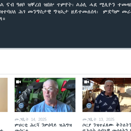
ልል ናብ ዓፀቦ ዝቐረበ ዝበሎ ጥምየት፣ ልዕሊ ሓደ ሚሊዮን ተመዛ
 ዝተባህለ ሕገ መንግስታዊ ግዝኣታ ዘይተመለሰላ፣ ምድካም መ
አላ።
መጋቢት 14, 2025
መጋቢት 13, 2025
ምህርቲ ሕርሻ ንምዕባይ ዝሕግዝ
ሶርያ ንዝተፈጸሙ ቅትለት
ዘተ
መሳርሒ
ጥሕሰት ሰብኣዊ መሰላትን