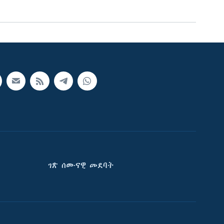
ገጽ ሰሙናዊ መደባት