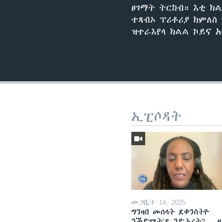
ፀገማት ትርከብ። እቲ ክ
ተጻብኦ ፕሪቶሪያ ክምለስ
ዝተራእየላ ክልል ኮይና 
ኢፒሶዳት
መጋቢት 14, 2025
ግንዛበ መሰላት ደቀንስትዮ
ንቕድሚት'ዶ ንድሕሪት? -- 