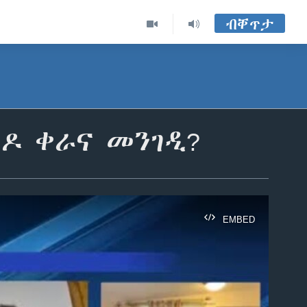
ብቐጥታ
’ዶ ቀራና መንገዲ?
EMBED