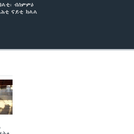
በልቲ፣ ብስምምዕ
ራሕቲ ናይቲ ክልል
ን
 ፍትሒ