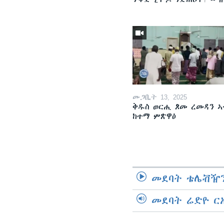
መጋቢት 13, 2025
ቅዱስ ወርሒ ጾመ ረመዳን ኣ
ከተማ ምጽዋዕ
መደባት ቴሌቭዥን
መደባት ሬድዮ ር