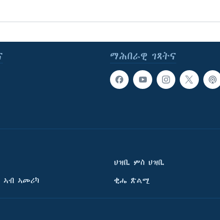
ና
ማሕበራዊ ገጻትና
ህዝቢ ምስ ህዝቢ
 ኣብ ኣመሪካ
ቂሔ ጽልሚ