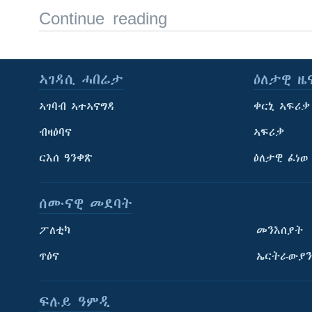
Continue reading
ኣገዳሲ ሓበሬታ
ዕለታዊ ዜ
ኣገባብ ኣተኣናግዳ
ቀርኒ ኣፍሪቃ
ብዛዕባና
ኣፍሪቃ
ርእሰ ዓንቀጽ
ዕለታዊ ፈነወ
ሰሙናዊ መደባት
ፖለቲካ
መንእሰያት
ጥዕና
ኤርትራውያን
ፍሉይ ዓምዲ