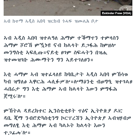
ቂሔ ጽልሚ
ቋንቋታት
ኣብ ከተማ ኣዲስ ኣበባ ዝርከብ ጎሓፍ ዝመልአ ቦታ
ኣብ ኣዲስ ኣበባ ዝተልዓለ ሕማም ተቕማጥን ተምላስን
ሕማም ሾሮኽ ምዃኑዩ ናብ ክልላት ይጋፋሕ ከምዘሎ
መንግስቲ ኣፍሊጡ።ናይቲ ፀገም ስፍሓትን በዝሒ
ዝተመዝገቡ ሕሙማትን ግን ኣይተገለፀን።
እቲ ሓማም ኣብ ዝተፈላለዩ ከባቢታት ኣዲስ ኣበባ ምኽሳቱ
ካብ ዝግለፅ ኣዋርሕ ሓሊፉዎ’ሎ።ሎማዕንቲ ብወግዒ ዝተገልፀ
ሓበሬታ ግን እቲ ሕማም ኣብ ክልላት እውን ምግፋሕ
ጀሚሩ’ሎ።
ምኽትል ዳይረክተር ኢንስቲቲዩት ጥዕና ኢትዮጵያ ዶ/ር
ዳቢ ጂማ ንብሮድካስቲንግ ኮርፐረሽን ኢትዮጵያ ኣብዝሃብዎ
መግለፂ እቲ ሕማም ኣብ ካልኦት ክልላት እውን
ተጋፊሑ’ሎ።