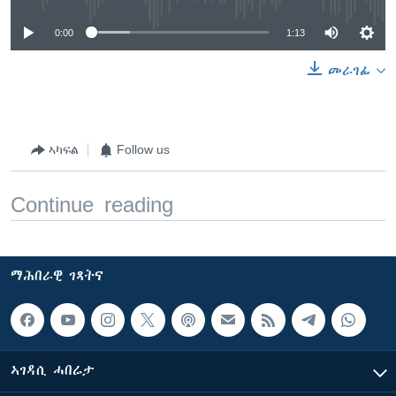
0:00
1:13
መራገፊ
ኣካፍል
Follow us
Continue reading
ማሕበራዊ ገጻትና
ኣገዳሲ ሓበሬታ