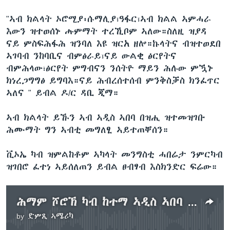
"ኣብ ክልላት ኦሮሚያ፡ሱማሊያ፣ዓፋር፣ኣብ ክልል ኣምሓራ
እውን ዝተወሰኑ ሑምማት ተረኺቦም ኣለው።ስለዚ ዝያዳ
ናይ ምስፍሕፋሕ ዝንባለ እዩ ዝርአ ዘሎ።ኩላትና ብዝተወደበ
ኣገባብ ንከባቢና ብምፅራይ፣ናይ ውልቂ ፅርየትና
ብምሕላው፣ፅርየት ምግብናን ንሰትዮ ማይን ሕሉው ምዃኑ
ክነረጋግግፅ ይግባእ።ናይ ሕብረሰተሰብ ምንቅስቓስ ክንፈጥር
ኣለና " ይብል​ ዶ/ር ዳቢ ጂማ።
ኣብ ክልላት ይኹን ኣብ ኣዲስ ኣበባ በዝሒ ዝተመዝገቡ
ሕሙማት ግን ኣብቲ መግለፂ ኣይተጠቐሰን።
ቪኦኤ ካብ ዝምልከቶም ኣካላት መንግስቲ ሓበሬታ ንምርካብ
ዝገበሮ ፈተነ ኣይሰለጠን ይብል ፀብፃብ እስክንድር ፍሬው።
ሕማም ሾሮኽ ካብ ከተማ ኣዲስ ኣበባ ናብ ካልኦት ክልላት ኢትዮጵያ ይላባዕ ኣሎ ተባሂሉ
by
ድምጺ ኣሜሪካ
No media source currently available