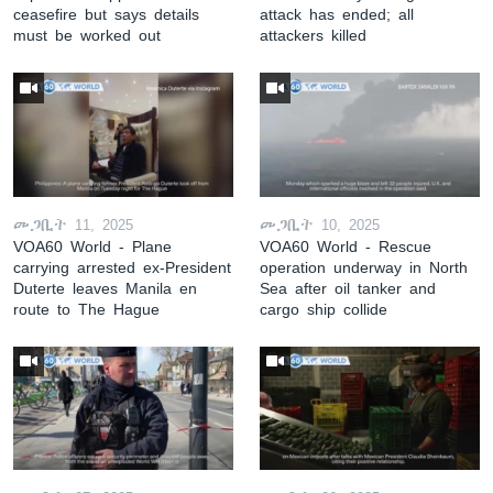
ceasefire but says details
attack has ended; all
must be worked out
attackers killed
መጋቢት 11, 2025
መጋቢት 10, 2025
VOA60 World - Plane
VOA60 World - Rescue
carrying arrested ex-President
operation underway in North
Duterte leaves Manila en
Sea after oil tanker and
route to The Hague
cargo ship collide