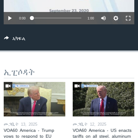
ቂሔ ጽልሚ
ቋንቋታት
0:00
1:00
ኣካፍል
ኢፒሶዳት
መጋቢት 13, 2025
መጋቢት 12, 2025
VOA60 America - Trump
VOA60 America - US enacts
vows to respond to EU
tariffs on all steel, aluminum