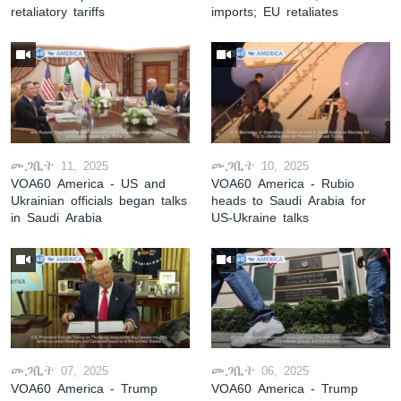
retaliatory tariffs
imports; EU retaliates
መጋቢት 11, 2025
መጋቢት 10, 2025
VOA60 America - US and
VOA60 America - Rubio
Ukrainian officials began talks
heads to Saudi Arabia for
in Saudi Arabia
US-Ukraine talks
መጋቢት 07, 2025
መጋቢት 06, 2025
VOA60 America - Trump
VOA60 America - Trump