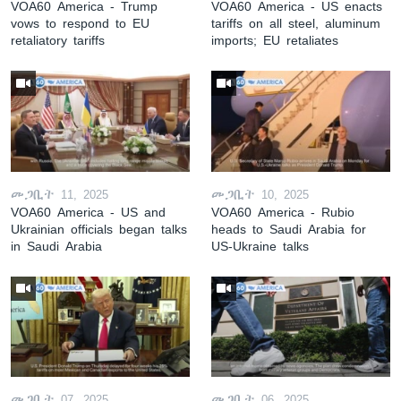
VOA60 America - Trump
VOA60 America - US enacts
vows to respond to EU
tariffs on all steel, aluminum
retaliatory tariffs
imports; EU retaliates
መጋቢት 11, 2025
መጋቢት 10, 2025
VOA60 America - US and
VOA60 America - Rubio
Ukrainian officials began talks
heads to Saudi Arabia for
in Saudi Arabia
US-Ukraine talks
መጋቢት 07, 2025
መጋቢት 06, 2025