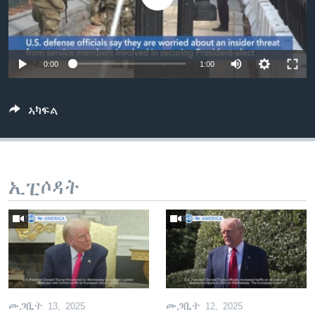
ቂሔ ጽልሚ
ቋንቋታት
0:00
1:00
ኣካፍል
ኢፒሶዳት
መጋቢት 13, 2025
መጋቢት 12, 2025