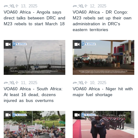
መጋቢት 13, 2025
መጋቢት 12, 2025
VOA60 Africa - Angola says
VOA60 Africa - DR Congo:
direct talks between DRC and
M23 rebels set up their own
M23 rebels to start March 18
administration in DRC's
eastern territories
መጋቢት 11, 2025
መጋቢት 10, 2025
VOA60 Africa - South Africa:
VOA60 Africa - Niger hit with
At least 16 dead, dozens
major fuel shortage
injured as bus overturns