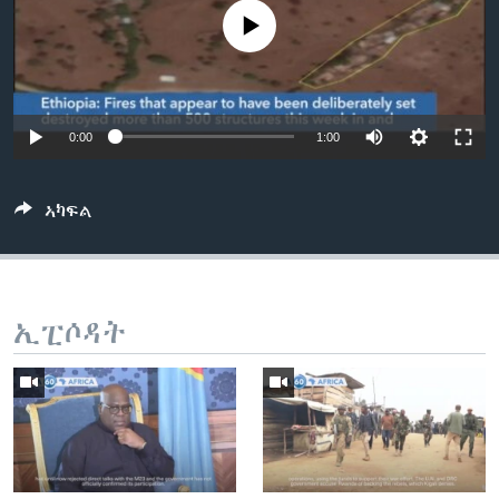
ቂሔ ጽልሚ
No media source currently available
ቋንቋታት
0:00
1:00
ኣካፍል
ኢፒሶዳት