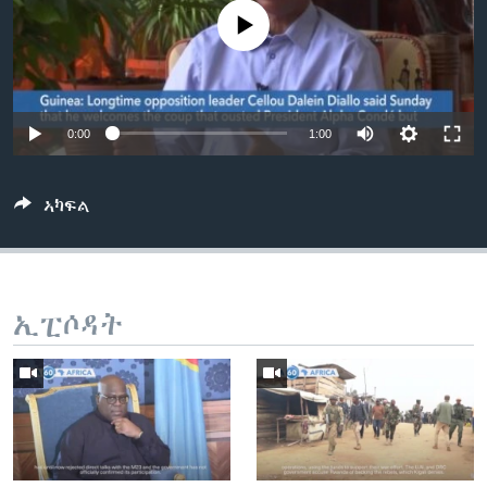
ቂሔ ጽልሚ
No media source currently available
ቋንቋታት
0:00
1:00
ኣካፍል
ኢፒሶዳት