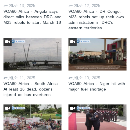
መጋቢት 13, 2025
መጋቢት 12, 2025
VOA60 Africa - Angola says
VOA60 Africa - DR Congo:
direct talks between DRC and
M23 rebels set up their own
M23 rebels to start March 18
administration in DRC's
eastern territories
መጋቢት 11, 2025
መጋቢት 10, 2025
VOA60 Africa - South Africa:
VOA60 Africa - Niger hit with
At least 16 dead, dozens
major fuel shortage
injured as bus overturns