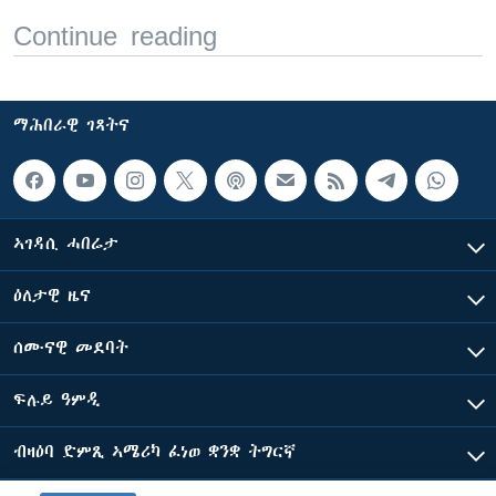
Continue reading
ማሕበራዊ ገጻትና
ኣገዳሲ ሓበሬታ
ዕለታዊ ዜና
ሰሙናዊ መደባት
ፍሉይ ዓምዲ
ብዛዕባ ድምጺ ኣሜሪካ ፈነወ ቋንቋ ትግርኛ