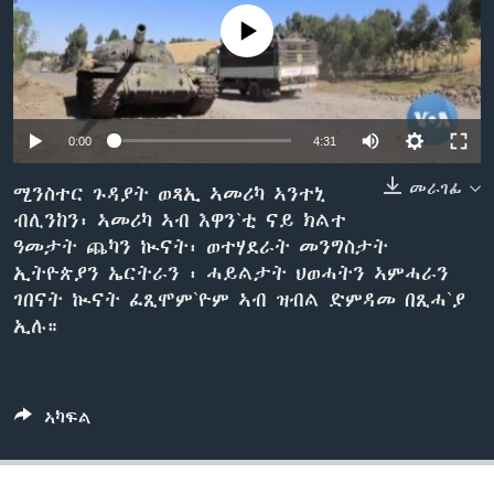
ቂሔ ጽልሚ
No media source currently available
ቋንቋታት
0:00
4:31
መራገፊ
ሚንስተር ጉዳያት ወጻኢ ኣመሪካ ኣንተኒ
ብሊንከን፡ ኣመሪካ ኣብ እዋን`ቲ ናይ ክልተ
ዓመታት ጨካን ኲናት፡ ወተሃደራት መንግስታት
ኢትዮጵያን ኤርትራን ፡ ሓይልታት ህወሓትን ኣምሓራን
ገበናት ኲናት ፈጺሞም`ዮም ኣብ ዝብል ድምዳመ በጺሓ`ያ
ኢሉ።
ኣካፍል