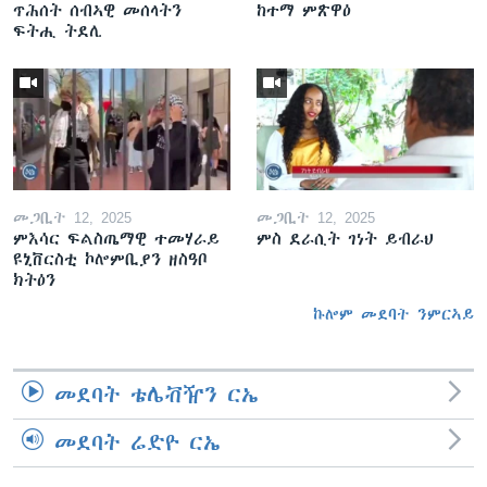
ጥሕሰት ሰብኣዊ መሰላትን
ከተማ ምጽዋዕ
ፍትሒ ትደሊ
መጋቢት 12, 2025
መጋቢት 12, 2025
ምእሳር ፍልስጤማዊ ተመሃራይ
ምስ ደራሲት ገነት ይብራህ
ዩኒቨርስቲ ኮሎምቢያን ዘስዓቦ
ክትዕን
ኩሎም መደባት ንምርኣይ
መደባት ቴሌቭዥን ርኤ
መደባት ሬድዮ ርኤ