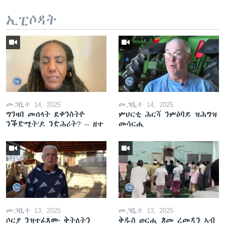
ኢፒሶዳት
መጋቢት 14, 2025
መጋቢት 14, 2025
ግንዛበ መሰላት ደቀንስትዮ
ምህርቲ ሕርሻ ንምዕባይ ዝሕግዝ
ንቕድሚት'ዶ ንድሕሪት? -- ዘተ
መሳርሒ
መጋቢት 13, 2025
መጋቢት 13, 2025
ሶርያ ንዝተፈጸሙ ቅትለትን
ቅዱስ ወርሒ ጾመ ረመዳን ኣብ