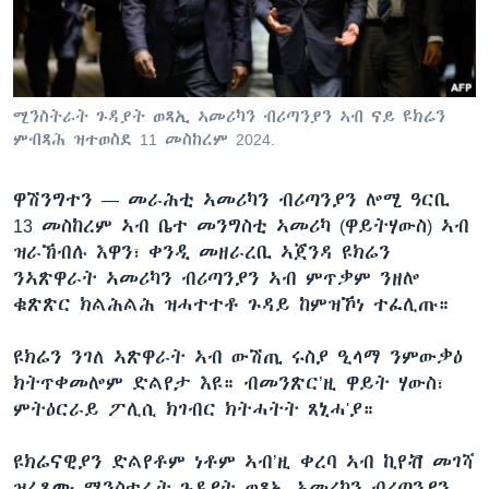
ቂሔ ጽልሚ
ቋንቋታት
ሚንስትራት ጉዳያት ወጻኢ ኣመሪካን ብሪጣንያን ኣብ ናይ ዩክሬን
ምብጻሕ ዝተወስደ 11 መስከረም 2024.
ዋሽንግተን —
መራሕቲ ኣመሪካን ብሪጣንያን ሎሚ ዓርቢ
13 መስከረም ኣብ ቤተ መንግስቲ ኣመሪካ (ዋይትሃውስ) ኣብ
ዝራኸብሉ እዋን፣ ቀንዲ መዘራረቢ ኣጀንዳ ዩክሬን
ንኣጽዋራት ኣመሪካን ብሪጣንያን ኣብ ምጥቃም ንዘሎ
ቁጽጽር ክልሕልሕ ዝሓተተቶ ጉዳይ ከምዝኾነ ተፈሊጡ።
ዩክሬን ንገለ ኣጽዋራት ኣብ ውሽጢ ሩስያ ዒላማ ንምውቃዕ
ክትጥቀመሎም ድልየታ እዩ። ብመንጽር’ዚ ዋይት ሃውስ፣
ምትዕርራይ ፖሊሲ ክገብር ክትሓትት ጸኒሓ'ያ።
ዩክሬናዊያን ድልየቶም ነቶም ኣብ’ዚ ቀረባ ኣብ ኪየቭ መገሻ
ዝፈጸሙ ሚንስተራት ጉዳያት ወጻኢ ኣመሪካን ብሪጣንያን