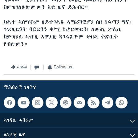
ከምዝገለጹሎም’ውን እቲ ዜና ይሕብር።
ክልተ ኣስማቶም ዘይተገልጹ ኣሜሪካዊያን ሰበ ስልጣን ግና፣
ፕረዚደንት ባይደንን ቀ/ሚ ስታርመርን፣ ለውጢ ፖሊሲ
ከምዝህሉ ኣብ’ዚ እዋን’ዚ ክገልጹ’ዮም ዝብል ትጽቢት
የብሎምን።
ኣካፍል
Follow us
ማሕበራዊ ገጻትና
ኣገዳሲ ሓበሬታ
ዕለታዊ ዜና