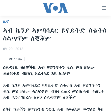
ክርከብ
ዝኽእል
መራኸቢታት
ዜና
ዜና
ናብ
ኣብ ኬንያ ኣምባሳደር ዩናይትድ ስቴትስ
ቀንዲ
ሰሙናዊ መደባት
ኤርትራ/ኢትዮጵያ
ስልጣኖም ለቒቖም
ትሕዝቶ
ራድዮ
ሕለፍ
ዓለም
ሰሙናዊ መደባት
ሰነ 29, 2012
ናብ
ቪድዮ
ማእከላይ ምብራቕ
እዋናዊ ጉዳያት
ፈነወ ትግርኛ 1900
ቀንዲ
ኣካፍል
ፍሉይ ዓምዲ
መምርሒ
ጥዕና
መኽዘን ሓጸርቲ ድምጺ
VOA60 ኣፍሪቃ
ስልጣነይ ዝለቐቕኩ ኣብ ዋሽንግተን ዲሲ ምስ ዘሎው
ስገር
ዕለታዊ ፈነወ ድምጺ ኣመሪካ ቋንቋ ትግርኛ
መንእሰያት
ትሕዝቶ ወሃብቲ ርእይቶ
VOA60 ኣመሪካ
ሓለፍተይ ብዘለኒ ኣፈላላይ እዩ ኢሎም
ናብ
መፈተሺ
ኤርትራውያን ኣብ ኣመሪካ
VOA60 ዓለም
ትምህርቲ እንግሊዝኛ
ኣብ ኬንያ ኣምባሳደር ዩናይትድ ስቴትስ ኣብ ዋሽንግተን
ስገር
ህዝቢ ምስ ህዝቢ
ቪድዮ
ዲሲ ምስ ዘለው ሓለፍቶም ብዝተፈጠረ ምስሕሓብ ትፅቢት
ማሕበራዊ ገጻትና
ኣብ ዘይተገበረሉ እዋን ስልጣኖም ለቒቖም።
ደቂ ኣንስትዮን ህጻናትን
ሳይንስን ቴክኖሎጂን
ስካት ግራሽን ሎማዕንቲ ዓርቢ ኣብ ዘውፅእዎ መግለፂ ካብ