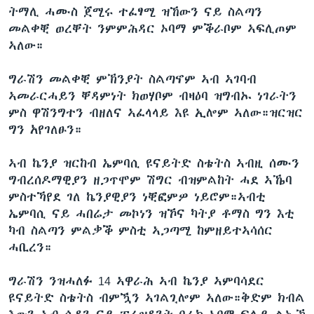
ትማሊ ሓሙስ ጀሚሩ ተፈፃሚ ዝኸውን ናይ ስልጣን
ቂሔ ጽልሚ
ቋንቋታት
መልቀቒ ወረቐት ንምምሕዳር ኦባማ ምቕራቦም ኣፍሊጦም
ኣለው።
ግራሽን መልቀቒ ምኽንያት ስልጣኖም ኣብ ኣገባብ
ኣመራርሓይን ቐዳምነት ክወሃቦም ብዛዕባ ዝግብኡ ነገራትን
ምስ ዋሽንግተን ብዘለና ኣፈላላይ እዩ ኢሎም ኣለው።ዝርዝር
ግን አየገለፁን።
ኣብ ኬንያ ዝርከብ ኤምባሲ ዩናይትድ ስቴትስ ኣብዚ ሰሙን
ግብረሰዶማዊያን ዘጋጥሞም ሽግር ብዝምልከት ሓደ ኣኼባ
ምስተኻየደ ገለ ኬንያዊያን ነቒፎምዎ ነይሮም።ኣብቲ
ኤምባሲ ናይ ሓበሬታ መኮነን ዝኾና ካትያ ቶማስ ግን እቲ
ካብ ስልጣን ምልቃቕ ምስቲ ኣጋጣሚ ከምዘይተኣሳሰር
ሓቢረን።
ግራሽን ንዝሓለፉ 14 ኣዋራሕ ኣብ ኬንያ ኣምባሳደር
ዩናይትድ ስቴትስ ብምዃን ኣገልጊሎም ኣለው።ቅድም ክብል