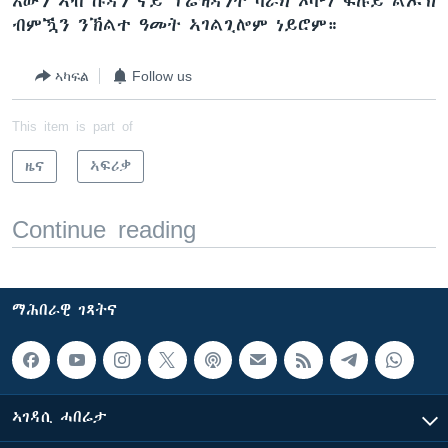
እውን ኣብ ሱዳን ናይ ፕሬዝዳንት ባራክ ኦባማ ፍሉይ ልኡኽ
ብምዃን ንኽልተ ዓመት ኣገልጊሎም ነይሮም።
ኣካፍል
Follow us
This item is part of
ዜና
ኣፍሪቃ
Continue reading
ማሕበራዊ ገጻትና
ኣገዳሲ ሓበሬታ