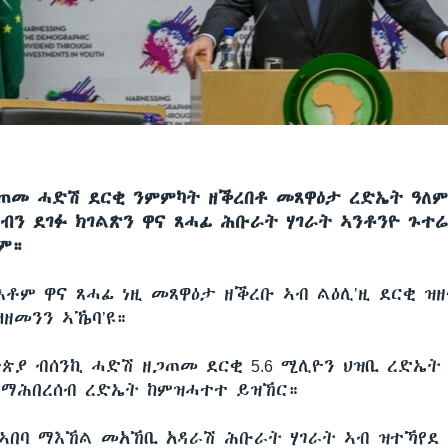
ጠመ ሓድሽ ደርቂ ንምምካት ዘቕረበቶ መጸዋዕታ ረድኤት ዓለም
ህብን ደገፉ ክገልጽን ዋና ጸሓፊ ሕቡራት ሃገራት ኣንቶንዮ ጉተሬ
ም።
እቶም ዋና ጸሓፊ ነዚ መጸዋዕታ ዘቕረቡ ኣብ ልዕሊ’ዚ ደርቂ ዝ
ዛዘመንን ኣኼባ’ዩ።
ጵያ ብሰንኪ ሓድሽ ዘጋጠመ ደርቂ 5.6 ሚሊዮን ህዝቢ ረድኤት
 ማሕበረሰብ ረድኤት ከምዝሓተተ ይዝኸር።
 ኣበባ ማእኸል መአኸቢ አዳራሽ ሕቡራት ሃገራት ኣብ ዝተኻየደ