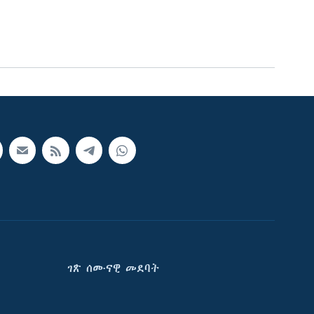
ገጽ ሰሙናዊ መደባት