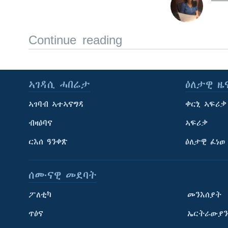
Continue reading
ኣገዳሲ ሓበሬታ
ዕለታዊ ዜ
ኣገባብ ኣተኣናግዳ
ቀርኒ ኣፍሪቃ
ብዛዕባና
ኣፍሪቃ
ርእሰ ዓንቀጽ
ዕለታዊ ፈነወ
ሰሙናዊ መደባት
ፖለቲካ
መንእሰያት
ጥዕና
ኤርትራውያን