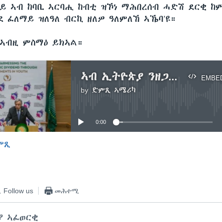
ይ ኣብ ከባቢ ኣርባሒ ከብቲ ዝኾነ ማሕበረሰብ ሓድሽ ደርቂ ከ
ደ ፈለማይ ዝለዓለ ብርኪ ዘለዎ ዓለምለኸ ኣኼባ’ዩ።
ኣብዚ ምስማዕ ይክኣል።
ኣብ ኢትዮጵያ ንዘጋጠመ ሓድሽ ደርቂ ንምምካት ዋና ጸሓፊ ሕቡራት ሃገራት ኣንቶንዮ ጉተሬስ ንዓለምለኸ ማሕበረሰብ ጸዊዖም
EMBE
by
ድምጺ ኣሜሪካ
No media source currently available
0:00
ምጺ
EMBED
Follow us
መሕተሚ
ያ ኣፈወርቂ