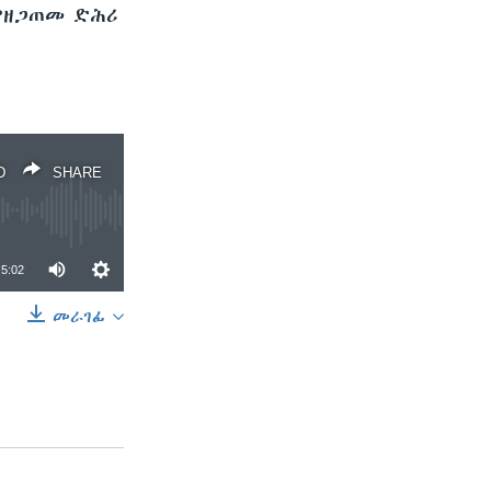
ምዘጋጠመ ድሕሪ
D
SHARE
5:02
መራገፊ
SHARE