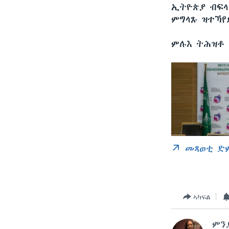
ኢትዮጵያ ብፍላ
ምግላጹ ዝተኻየ
ምሉእ ትሕዝቶ 
መጻወቲ ድ
ኣካፍል
ምን