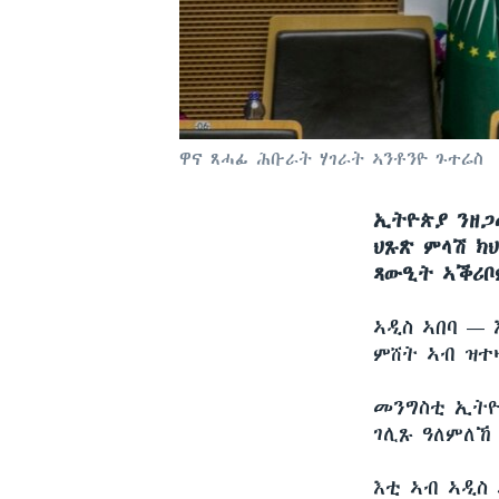
ዋና ጸሓፊ ሕቡራት ሃገራት ኣንቶንዮ ጉተሬስ
ኢትዮጵያ ንዘጋ
ህጹጽ ምላሽ ክ
ጻውዒት ኣቕሪቦ
ኣዲስ ኣበባ —
ምሸት ኣብ ዝተ
መንግስቲ ኢትዮ
ገሊጹ ዓለምለኸ
እቲ ኣብ ኣዲስ