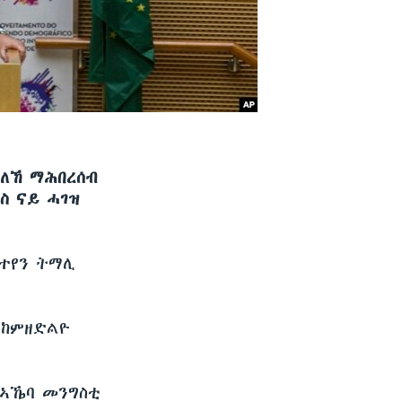
ለኸ ማሕበረሰብ
ስ ናይ ሓገዝ
ዘተየን ትማሊ
 ከምዘድልዮ
 ኣኼባ መንግስቲ