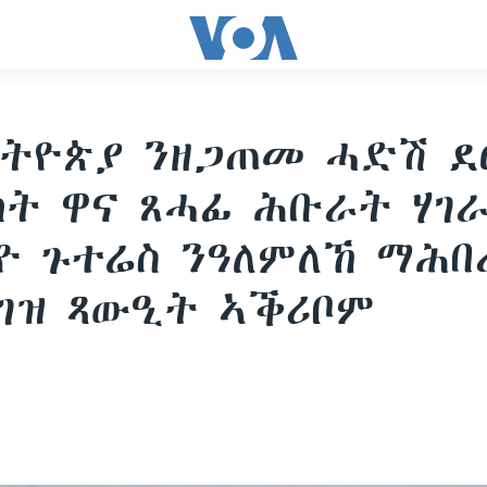
ትዮጵያ ንዘጋጠመ ሓድሽ ደ
ት ዋና ጸሓፊ ሕቡራት ሃገ
ዮ ጉተሬስ ንዓለምለኸ ማሕበ
ገዝ ጻውዒት ኣቕሪቦም