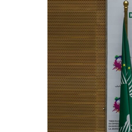
ቂሔ ጽልሚ