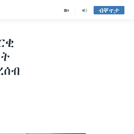
ብቐጥታ
ርቂ
ራት
ረሰብ