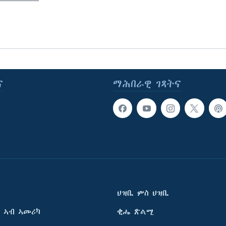
ና
ማሕበራዊ ገጻትና
ህዝቢ ምስ ህዝቢ
 ኣብ ኣመሪካ
ቂሔ ጽልሚ