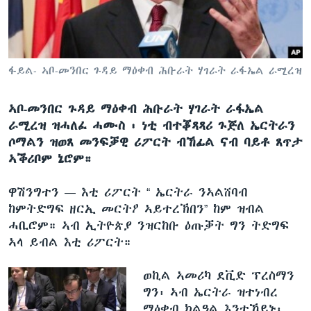
ቂሔ ጽልሚ
ቋንቋታት
ፋይል- ኣቦ-መንበር ጉዳይ ማዕቀብ ሕቡራት ሃገራት ራፋኤል ራሚረዝ
ኣቦ-መንበር ጉዳይ ማዕቀብ ሕቡራት ሃገራት ራፋኤል
ራሚረዝ ዝሓለፈ ሓሙስ ፡ ነቲ ብተቖጻጻሪ ጉጅለ ኤርትራን
ሶማልን ዝወጸ መንፍቓዊ ሪፖርት ብኸፊል ናብ ባይቶ ጸጥታ
ኣቕሪቦም ኔሮም።
ዋሽንግተን —
እቲ ሪፖርት “ ኤርትራ ንኣልሸባብ
ከምትድግፍ ዘርኢ መርትዖ ኣይተረኽበን” ከም ዝብል
ሓቢሮም። ኣብ ኢትዮጵያ ንዝርከቡ ዕጡቓት ግን ትድግፍ
ኣላ ይብል እቲ ሪፖርት።
ወኪል ኣመሪካ ደቪድ ፕረስማን
ግን፡ ኣብ ኤርትራ ዝተነብረ
ማዕቀብ ክልዓል እንተኾይኑ፡