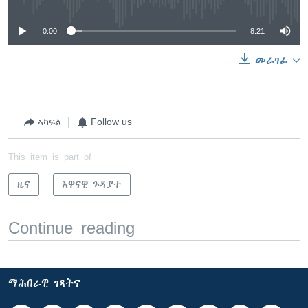
0:00
8:21
መራገፊ
ኣካፍል
Follow us
This item is part of
ዜና
እዋናዊ ጉዳያት
Continue reading
ማሕበራዊ ገጻትና