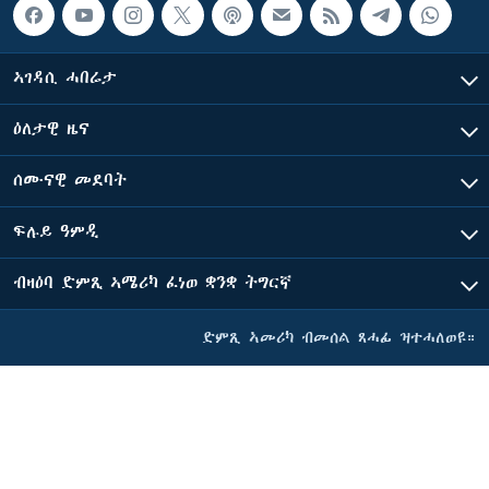
ኣገዳሲ ሓበሬታ
ዕለታዊ ዜና
ሰሙናዊ መደባት
ፍሉይ ዓምዲ
ብዛዕባ ድምጺ ኣሜሪካ ፈነወ ቋንቋ ትግርኛ
ድምጺ ኣመሪካ ብመሰል ጸሓፊ ዝተሓለወዩ።