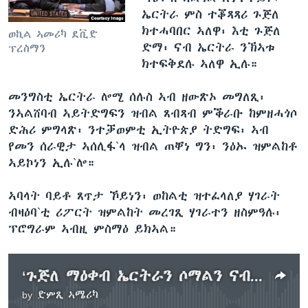
ኤርትራ ምስ ተቖጻጻሪ ጉጅለ
ክተሓባበር ኣለዋ፡ እቲ ጉጅለ
ወኪል ኣመሪካ ደቪድ
ድማ፡ ናብ ኤርትራ ንኽኣቱ
ፕረስማን
ክተፍቅደሉ ኣለዋ ኢሉ።
መንግስቲ ኤርትራ ሎሚ ሰሉስ ኣብ ዘውጽኦ መግለጺ፡
ንኣልሸባብ ኣይትድግፍን ዝብል ጸብጻብ ምቕራቡ ከምዘሓጎሶ
ድሕሪ ምግላጽ፡ ንተቓወምቲ ኢትዮጵያ ትድግፍ፡ ኣብ
የመን ሰራዊታ ኣሰሊፋ`ላ ዝብል ጠቐነ ግን፡ ንዕኡ ዝምልከቶ
ኣይኮነን ኢሉ`ሎ።
ኣባላት ባይቶ ጸጥታ ኾይነን፡ ወከልቲ ዝተፈላለያ ሃገራት
ብዛዕባ`ቲ ሪፖርት ዝምልከት መረገጺ ሃገራተን ዘስምዓሉ፡
ፕሮግራም ኣብዚ ምስማዕ ይክኣል።
‘ጉጅለ ማዕቀብ ኤርትራን ሶማልን ናብ ዘይምልከቶ ይኣቱ`ሎ’ ኣቦ መንበር ማዕቀብ ሕቡራት ሃገራት
by
ድምጺ ኣሜሪካ
No media source currently available