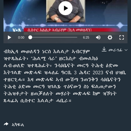
ቂሔ ጽልሚ
No media source currently available
ቋንቋታት
0:00
6:25
መራገፊ
ብክኢላ መወለዳን ነርስ እልልታ ኣብርሃም
ዝተጻሕፈት፡ “ሕልሚ ሳራ” ዘርእስታ ብመልክዕ
ልብ-ወለድ ዝተጻሕፈት፡ ንሳዕቤናት መርዓ ትሕቲ ዕድመ
እትገልጽ መጽሓፍ ዝሓለፈ ዓርቢ 3 ሕዳር 2023 ናብ ህዝቢ
ተዘርጊሓ። እዛ መጽሓፍ ኣብ ውሽጣ ንጠንቅን ሳዕቤናትን
ትሕቲ ዕድመ መርዓ ዝገልጹ ጥዕናውን ስነ ፍልጠታውን
ትሕዝቶታት ዘጠቓለለት መሃሪት መጽሓፍ ከም ዝኾነት
ጸሓፊኣ ሲስተር እልልታ ሓቢራ።
ኣካፍል