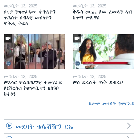
መጋቢት 13, 2025
መጋቢት 13, 2025
ሶርያ ንዝተፈጸሙ ቅትለትን
ቅዱስ ወርሒ ጾመ ረመዳን ኣብ
ጥሕሰት ሰብኣዊ መሰላትን
ከተማ ምጽዋዕ
ፍትሒ ትደሊ
መጋቢት 12, 2025
መጋቢት 12, 2025
ምእሳር ፍልስጤማዊ ተመሃራይ
ምስ ደራሲት ገነት ይብራህ
ዩኒቨርስቲ ኮሎምቢያን ዘስዓቦ
ክትዕን
ኩሎም መደባት ንምርኣይ
መደባት ቴሌቭዥን ርኤ