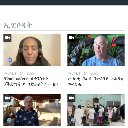
ኢፒሶዳት
መጋቢት 14, 2025
መጋቢት 14, 2025
ግንዛበ መሰላት ደቀንስትዮ
ምህርቲ ሕርሻ ንምዕባይ ዝሕግዝ
ንቕድሚት'ዶ ንድሕሪት? -- ዘተ
መሳርሒ