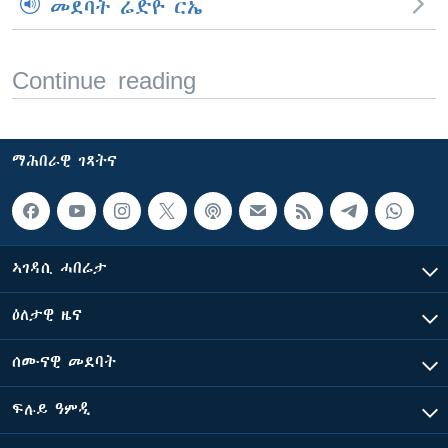
መደባት ሬድዮ ርኤ
Continue reading
ማሕበራዊ ገጻትና
ኣገዳሲ ሓበሬታ
ዕለታዊ ዜና
ሰሙናዊ መደባት
ፍሉይ ዓምዲ