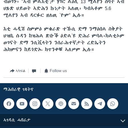
ብወገኑ፡ "ኣብ ምልእቲ`ታ ሃገር ልዕሊ 13 ሚልየን ሰባት ኣብ
ህጹጽ ህይወት ኣድሕን ኩነታት ኣለዉ፡ ካብኣቶም 5.6
ሚልየን ኣብ ዳርፉር ዘለዉ `ዮም” ኢሉ።
እቲ ሓዲሽ ስምምዕ ምቁራጽ ተኹሲ ድማ ንማዕበል ስቅያት
ህዝቢ ሱዳን ከዝሕል ጽቡቕ ዕድል`ዩ ድሕሪ ምባል፡ክልቲኦም
ወገናት ድማ ንሲቪላትን ንሰራሕተኛታት ረድኤትን
ሕክምናን ከይጎድኡ ክጥንቀቑ ኣለዎም ኢሉ።
ኣካፍል
Follow us
ማሕበራዊ ገጻትና
ኣገዳሲ ሓበሬታ