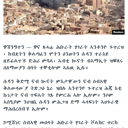
ቂሔ ጽልሚ
ቋንቋታት
ዋሽንግተን —
ዋና ጸሓፊ ሕቡራት ሃገራት ኣንቶንዮ ጉተረዝ
፡ ክብደትን ቅልጣፈን ሞትን ዕንወትን ሱዳን ተራእዩ
ዘይፈልጥ`ዩ ድሕሪ ምባል፡ ኣብቲ ኲናት ብኣማኢት ዝቑጸሩ
ሰለማውያን ሰባት ተቐቲሎም ኣለዉ ኢሉ።
ሱዳን ቅድሚ ናብ ኲናት ምእታዋ`ውን ናብ ሰብኣዊ
ቅልውላው`ያ ትጽጋዕ ኔራ ዝበሉ ኣንተንዮ ጉተረዝ ሕጂ እቲ
ኩነታት ናብ ጥፍኣት ገጹ የምርሕ ኣሎ ኢሎም። ንሶም
ኣስዒቦም ንህዝቢ ሱዳን ምሕጋዝ ድማ ሓላፍነት ኣህጉራዊ
ማሕበረሰብ`ዩ ኢሎም።
ኮሚሽነር ሰብኣዊ መሰላት ሕቡራት ሃገራት ቮልከር ተርክ