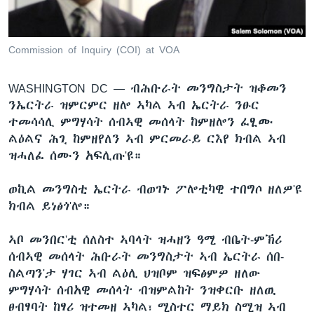
ቂሔ ጽልሚ
ቋንቋታት
Commission of Inquiry (COI) at VOA
WASHINGTON DC —
ብሕቡራት መንግስታት ዝቆመን
ንኤርትራ ዝምርምር ዘሎ ኣካል ኣብ ኤርትራ ንፁር
ተመሳሳሊ ምግሃሳት ሰብኣዊ መሰላት ከምዘሎን ፈፂሙ
ልዕልና ሕጊ ከምዘየለን ኣብ ምርመራይ ርእየ ክብል ኣብ
ዝሓለፈ ሰሙን አፍሊጡ'ዩ።
ወኪል መንግስቲ ኤርትራ ብወገኑ ፖሎቲካዊ ተበግሶ ዘለዎ'ዩ
ክብል ይነፅጎ'ሎ።
ኣቦ መንበር'ቲ ሰለስተ ኣባላት ዝሓዘን ዓሚ ብቤት-ምኽሪ
ሰብኣዊ መሰላት ሕቡራት መንግስታት ኣብ ኤርትራ ሰበ-
ስልጣን'ታ ሃገር ኣብ ልዕሊ ህዝቦም ዝፍፅምዎ ዘለው
ምግሃሳት ሰብአዊ መሰላት ብዝምልከት ንዝቀርቡ ዘለዉ
ፀብፃባት ከፃሪ ዝተመዘ ኣካል፣ ሚስተር ማይክ ስሚዝ ኣብ