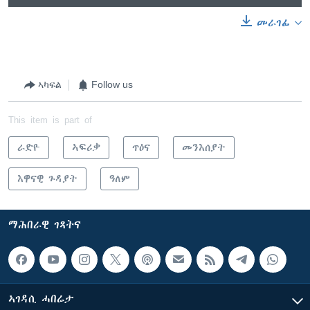
መራገፊ
ኣካፍል
Follow us
This item is part of
ራድዮ
ኣፍሪቃ
ጥዕና
መንእሰያት
እዋናዊ ጉዳያት
ዓለም
ማሕበራዊ ገጻትና
ኣገዳሲ ሓበሬታ