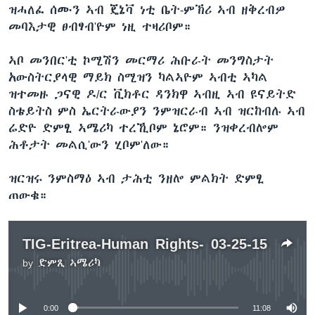
ዝሓለፈ ሰሙን ኣብ ጄኔቫ ነቲ ቤት-ምኽሪ ኣብ ዘቅረብዎ
መባእታዊ ፀብፃብ'ዮም ነዚ ተዛሪቦም።
ኣቦ መንበር'ቲ ኮሚሽን መርማሪ ሕቡራት መንግስታት
አውስትርያላዊ ማይክ ስሚዝን ካልኣዮም ኣብቲ ኣካል
ዝተመዙ ጋናዊ ዶ/ር ቪክቶር ዳንክዋ ኣብዚ ኣብ ዩናይትድ
ስቴይትስ ምስ ኤርትራውያን ንምዝርራብ ኣብ ዝርከብሉ ኣብ
ሬድዮ ድምፂ ኣሜሪካ ተረኺቦም ኔሮም። ንዝቀረብሎም
ሕቶታት መልሲ'ውን ሂቦም'ለው።
ዝርዝሩ ንምስማዕ ኣብ ታሕቲ ንዘሎ ምልክት ድምፂ
ጠውቁ።
TIG-Eritrea-Human Rights- 03-25-15
by
ድምጺ ኣሜሪካ
No media source currently available
0:00
11:08