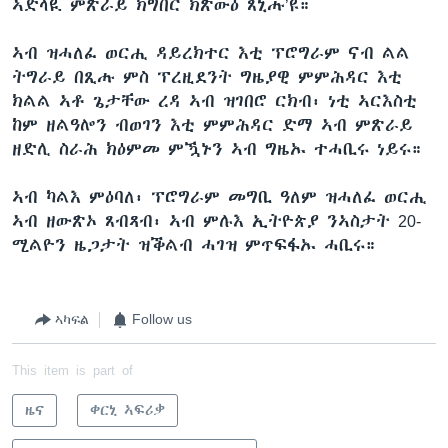
ኣድላዪ ምጽራይ ክግበር ክጽውዕ ጸኒሑ’ዩ።
ኣብ ዝሓለፈ ወርሒ ዳይረክተር እቲ ፕሮግራም ናብ ልል
ትግራይ በጺሑ ምስ ፕረዚደንት ግዜያዊ ምምሕዳር እቲ
ክልል ኣቶ ጌታቸው ረዳ ኣብ ዝገበሮ ርክብ፡ ነቲ ኣርእስቲ
ከም ዘልዓሎን ብወገን እቲ ምምሕዳር ድማ ኣብ ምጽራይ
ዘድሊ ስራሕ ክዕምመ ምዃኑን ኣብ ግዜኡ ተሓቢሩ ነይሩ።
ኣብ ካልእ ምዕባለ፡ ፕሮግራም መግቢ ዓለም ዝሓለፈ ወርሒ
ኣብ ዘውጽኦ ጸብጻብ፡ ኣብ ምሉእ ኢትዮጵያ ንኣስታት 20-
ሚልዮን ዜጋታት ዝቕልብ ሓገዝ ምጥፍፋኡ ሓቢሩ።
ኣካፍል
Follow us
This item is part of
ዜና
ቀርኒ ኣፍሪቃ