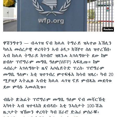
ቂሔ ጽልሚ
ቋንቋታት
ዋሽንግተን —
ብሓገዝ ናብ ክልል ትግራይ ዝኣተወ እኽሊን
ካልእ መሰረታዊ ቀረባትን ኣብ ዕዳጋ ክሽየጥ ስለ ዝተረኽበ፡
ኣብ ክልል ትግራይ ክገብሮ ዝጸንሐ ኣገልግሎት ደው ከም
ዘብሎ ፕሮግራም መግቢ ዓለም(WFP) ኣፍሊጡ። ከም
ሓበሬታ ኣገልግሎት ዜና ኣሶሴይትድ ፕረስ፡ ፕሮግራም
መግቢ ዓለም፡ እቲ ዝተገብረ ምጥፍፋእ ክሳብ ዝጻረ፡ ካብ 20
ሚያዝያ ኣትሒዙ ኣብቲ ክልል ሓገዝ ናይ ምብጻሕ መደባቱ
ደው ምባሉ ኣመልኪቱ።
ብቤት ጽሕፈት ፕሮግራም መግቢ ዓለም ናብ መሻርኽቲ
ኣካላት ኣብ ዝተላእከ ደብዳበ፡ እቲ ንኣስታት 100-ሽሕ
ዜጋታት ዝኸውን ቀረባት ካብ ሸራሮ ድሕሪ ምስራቑ፡