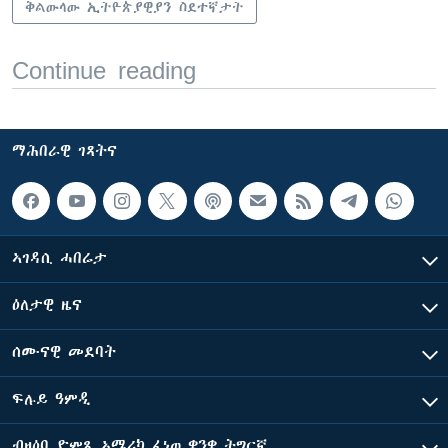
ቅልውላው ኢትዮጵያዊያን ስደተኛታት
Continue reading
ማሕበራዊ ገጻትና
ኣገዳሲ ሓበሬታ
ዕለታዊ ዜና
ሰሙናዊ መደባት
ፍሉይ ዓምዲ
ብዛዕባ ድምጺ ኣሜሪካ ፈነወ ቋንቋ ትግርኛ