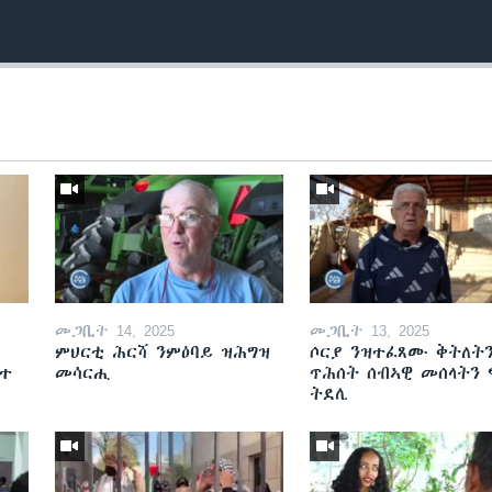
መጋቢት 14, 2025
መጋቢት 13, 2025
ምህርቲ ሕርሻ ንምዕባይ ዝሕግዝ
ሶርያ ንዝተፈጸሙ ቅትለት
ዘተ
መሳርሒ
ጥሕሰት ሰብኣዊ መሰላትን
ትደሊ