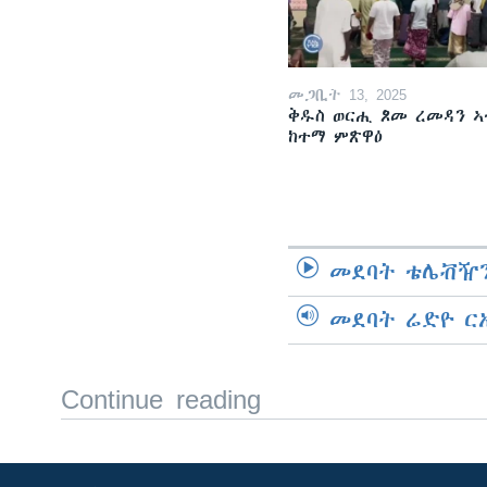
መጋቢት 13, 2025
ቅዱስ ወርሒ ጾመ ረመዳን ኣ
ከተማ ምጽዋዕ
መደባት ቴሌቭዥን
መደባት ሬድዮ ር
Continue reading