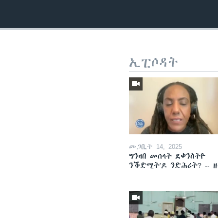
ኢፒሶዳት
መጋቢት 14, 2025
ግንዛበ መሰላት ደቀንስትዮ
ንቕድሚት'ዶ ንድሕሪት? -- 