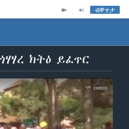
ብቐጥታ
ጎሃሃረ ክትዕ ይፈጥር
EMBED