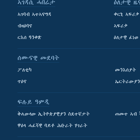
ኣገዳሲ ሓበሬታ
ዕለታዊ ዜ
ኣገባብ ኣተኣናግዳ
ቀርኒ ኣፍሪቃ
ብዛዕባና
ኣፍሪቃ
ርእሰ ዓንቀጽ
ዕለታዊ ፈነወ
ሰሙናዊ መደባት
ፖለቲካ
መንእሰያት
ጥዕና
ኤርትራውያን
ፍሉይ ዓምዲ
ትምህርቲ እንግሊዝኛ
ቅልውላው ኢትዮጵያዊያን ስደተኛታት
ጠመተ ኣብ 
ማሕበራዊ ገጻትና
ዋዕላ ሓፈሻዊ ባይቶ ሕቡራት ሃገራት