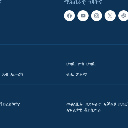
ና
ማሕበራዊ ገጻትና
ህዝቢ ምስ ህዝቢ
 ኣብ ኣመሪካ
ቂሔ ጽልሚ
ቫይረስኮሮና
መዕለቢኡ ዘይፍሉጥ ኣቓልቦ ዘይረ
ኣፍሪቃዊ ዲያስፖራ