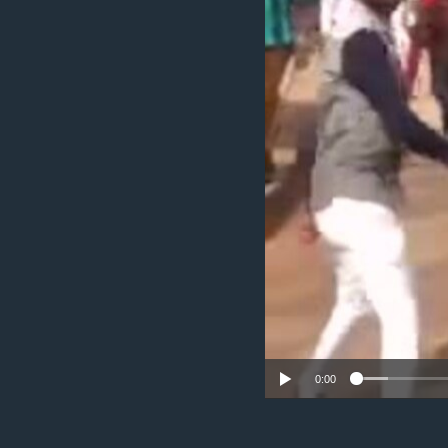
ቂሔ ጽልሚ
0:00