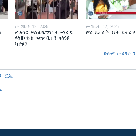
መጋቢት 12, 2025
መጋቢት 12, 2025
ብ
ምእሳር ፍልስጤማዊ ተመሃራይ
ምስ ደራሲት ገነት ይብራህ
ዩኒቨርስቲ ኮሎምቢያን ዘስዓቦ
ክትዕን
ኩሎም መደባት ን
 ርኤ
ኤ