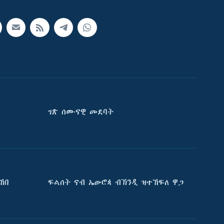
ገጽ ሰሙናዊ መደባት
ኸበ
ፍልሰት ናብ ኤውሮጳ ብኽንዲ ዝተኸፍለ ዋጋ