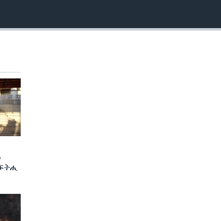
ን
 ፍትሒ