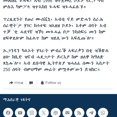
መአከቢ ጉሓፍ፡ ኣብ 1996 ዝተጀመረ ኮይኑ ዳርጋ ካብ
ምሉእ ካምፓላ ዝተኣከበ ጉሓፍ ዝጉሓፈሉ`ዩ።
ፕረዚደንት ዩወሪ ሙሰቪኒ፡ ኣብቲ ናይ ምድሓን ስራሕ
ሰራዊት`ታ ሃገር ክሳተፍ ዝኣዘዘ ኮይኑ፡ እቶም ሰባት ኣብ
ጥቓ `ቲ ሓደገኛ ዝኾነ መጉሓፊ ቦታ ንክሰፍሩ መን ከም
ዘፍቀደሎም ክፈልጥ ከም ዝደሊ`ውን ኣፍሊጡ`ሎ።
ኡጋንዳን ካልኦት ሃገራት ምብራቕ ኣፍሪቃን በቲ ዝቕጽል
ዘሎ ከቢድ ዝናብ ሓደጋታት ይርእያ ከም ዘለዋ ክግለጽ
ጸኒሑ`ሎ። ኣብ ደቡባዊ ኢትዮጵያ ዝሓለፈ ሰሙን ኣስታት
250 ሰባት ብምህማም መሬት ምሟቶም`ውን ይዝከር።
ኣካፍል
Follow us
ማሕበራዊ ገጻትና