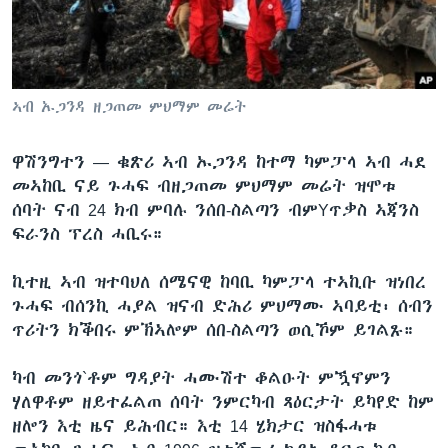
ቂሔ ጽልሚ
ቋንቋታት
ኣብ ኡጋንዳ ዘጋጠመ ምህማም መሬት
ዋሽንግተን —
ቁጽሪ ኣብ ኡጋንዳ ከተማ ካምፓላ ኣብ ሓደ
መኣከቢ ናይ ጉሓፍ ብዘጋጠመ ምህማም መሬት ዝሞቱ
ሰባት ናብ 24 ክብ ምባሉ ንሰበ-ስልጣን ብምYጥቃስ ኣጃንስ
ፍራንስ ፕረስ ሓቢሩ።
ኪተዚ ኣብ ዝተባህለ ሰሜናዊ ከባቢ ካምፓላ ተኣኪቡ ዝነበረ
ጉሓፍ ብሰንኪ ሓያል ዝናብ ድሕሪ ምህማሙ ኣባይቲ፡ ሰብን
ጥሪትን ክቕበሩ ምኽኣሎም ሰበ-ስልጣን ወሲኾም ይገልጹ።
ካብ መንጎ`ቶም ግዳያት ሓሙሽተ ቆልዑት ምዃኖምን
ሃለዋቶም ዘይተፈልጠ ሰባት ንምርካብ ጻዕርታት ይካየድ ከም
ዘሎን እቲ ዜና ይሕብር። እቲ 14 ሄክታር ዝስፋሓቱ