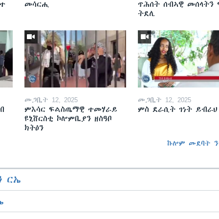
ዘተ
መሳርሒ
ጥሕሰት ሰብኣዊ መሰላትን
ትደሊ
መጋቢት 12, 2025
መጋቢት 12, 2025
ብ
ምእሳር ፍልስጤማዊ ተመሃራይ
ምስ ደራሲት ገነት ይብራህ
ዩኒቨርስቲ ኮሎምቢያን ዘስዓቦ
ክትዕን
ኩሎም መደባት ን
 ርኤ
ኤ