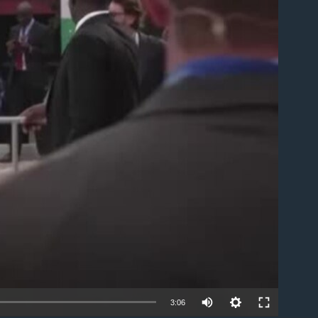
able
3:06