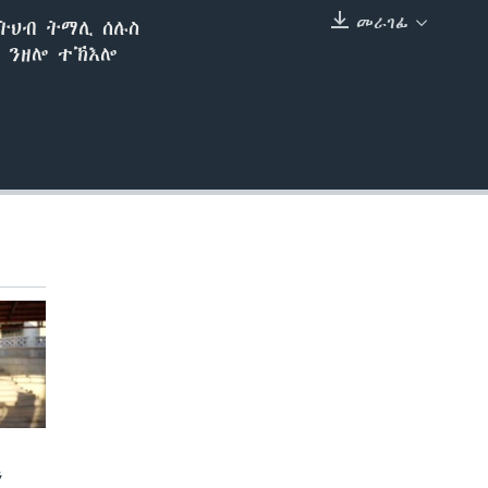
መራገፊ
ምትህብ ትማሊ ሰሉስ
EMBED
ቃ ንዘሎ ተኽእሎ
ን