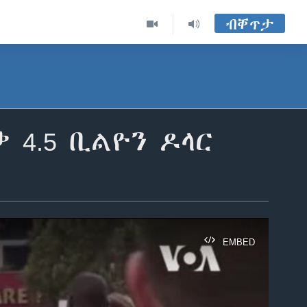
ብቐጥታ
 4.5 ቢልዮን ዶላር
EMBED