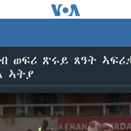
 ወፍሪ ጽሩይ ጸዓት ኣፍሪቃ
ል ኣትያ