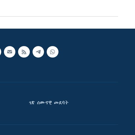
ገጽ ሰሙናዊ መደባት