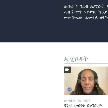
ሕቡራት ዓረብ ኢማራት ኣ
ኣብ ከተማ ናይሮቢ ኬንያ
ምምንጫው ሓምላይ ፀዓት 
ኢፒሶዳት
መጋቢት 14, 2025
ግንዛበ መሰላት ደቀንስትዮ