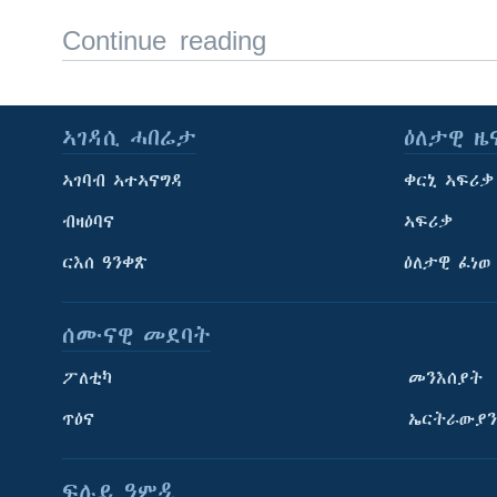
Continue reading
ኣገዳሲ ሓበሬታ
ዕለታዊ ዜ
ኣገባብ ኣተኣናግዳ
ቀርኒ ኣፍሪቃ
ብዛዕባና
ኣፍሪቃ
ርእሰ ዓንቀጽ
ዕለታዊ ፈነወ
ሰሙናዊ መደባት
ፖለቲካ
መንእሰያት
ጥዕና
ኤርትራውያን
ፍሉይ ዓምዲ