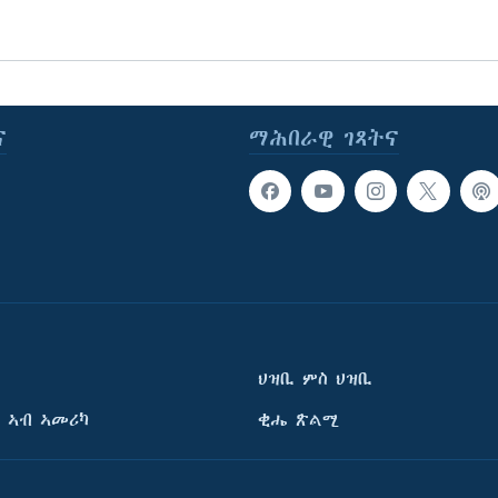
ና
ማሕበራዊ ገጻትና
ህዝቢ ምስ ህዝቢ
 ኣብ ኣመሪካ
ቂሔ ጽልሚ