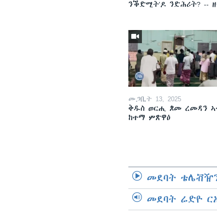
ንቕድሚት'ዶ ንድሕሪት? -- 
መጋቢት 13, 2025
ቅዱስ ወርሒ ጾመ ረመዳን ኣ
ከተማ ምጽዋዕ
መደባት ቴሌቭዥን
መደባት ሬድዮ ር