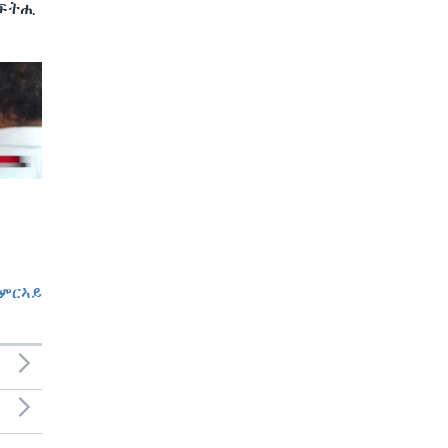
 ፍትሒ
ምርኣይ