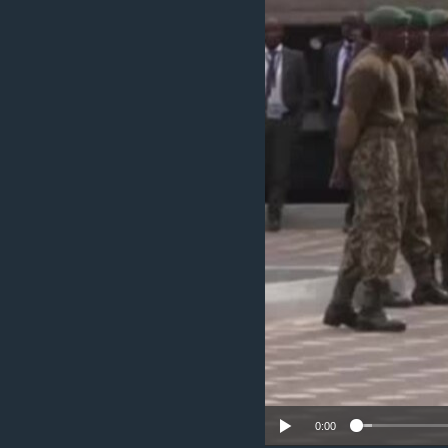
ቂሔ ጽልሚ
0:00