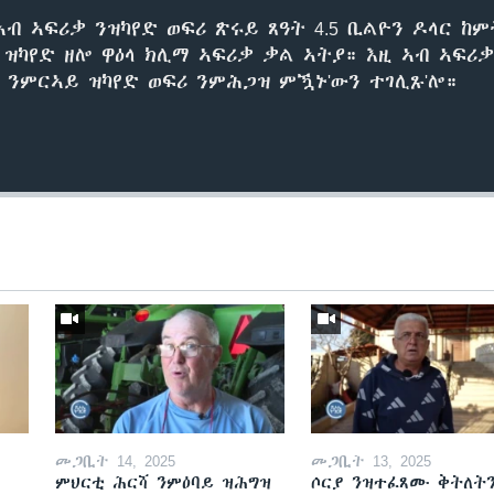
ብ ኣፍሪቃ ንዝካየድ ወፍሪ ጽሩይ ጸዓት 4.5 ቢልዮን ዶላር ከ
 ዝካየድ ዘሎ ዋዕላ ክሊማ ኣፍሪቃ ቃል ኣትያ። እዚ ኣብ ኣፍሪ
ንምርኣይ ዝካየድ ወፍሪ ንምሕጋዝ ምዃኑ'ውን ተገሊጹ'ሎ።
መጋቢት 14, 2025
መጋቢት 13, 2025
ምህርቲ ሕርሻ ንምዕባይ ዝሕግዝ
ሶርያ ንዝተፈጸሙ ቅትለት