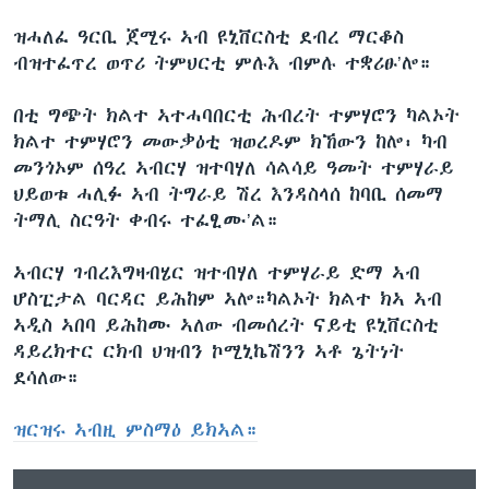
ዝሓለፈ ዓርቢ ጀሚሩ ኣብ ዩኒቨርስቲ ደብረ ማርቆስ
ብዝተፈጥረ ወጥሪ ትምህርቲ ምሉእ ብምሉ ተቋሪፁ’ሎ።
በቲ ግጭት ክልተ ኣተሓባበርቲ ሕብረት ተምሃሮን ካልኦት
ክልተ ተምሃሮን መውቃዕቲ ዝወረዶም ክኸውን ከሎ፡ ካብ
መንጎኦም ሰዓረ ኣብርሃ ዝተባሃለ ሳልሳይ ዓመት ተምሃራይ
ህይወቱ ሓሊፉ ኣብ ትግራይ ሽረ እንዳስላሰ ከባቢ ሰመማ
ትማሊ ስርዓት ቀብሩ ተፈፂሙ’ል።
ኣብርሃ ገብረእግዛብሄር ዝተብሃለ ተምሃራይ ድማ ኣብ
ሆስፒታል ባርዳር ይሕከም ኣሎ።ካልኦት ክልተ ክኣ ኣብ
ኣዲስ ኣበባ ይሕከሙ ኣለው ብመሰረት ናይቲ ዩኒቨርስቲ
ዳይረክተር ርክብ ህዝብን ኮሚኒኬሽንን ኣቶ ጌትነት
ደሳለው።
ዝርዝሩ ኣብዚ ምስማዕ ይክኣል።