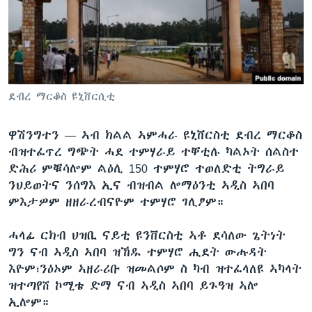
ቂሔ ጽልሚ
ቋንቋታት
ደብረ ማርቆስ ዩኒቨርሲቲ
ዋሽንግተን —
ኣብ ክልል ኣምሓራ ዩኒቨርስቲ ደብረ ማርቆስ
ብዝተፈጥረ ግጭት ሓደ ተምሃራይ ተቐቲሉ ካልኦት ሰልስተ
ድሕሪ ምቑሳሎም ልዕሊ 150 ተምሃሮ ተወለድቲ ትግራይ
ንህይወትና ንሰግእ ኢና ብዝብል ሎማዕንቲ ኣዲስ ኣበባ
ምእታዎም ዘዘራረብናዮም ተምሃሮ ገሊፆም።
ሓላፊ ርክብ ህዝቢ ናይቲ ዩንቨርስቲ ኣቶ ደሳለው ጌትነት
ግን ናብ ኣዲስ ኣበባ ዝኸዱ ተምሃሮ ሒደት ውሑዳት
እዮም፣ንዕኦም ኣዘራሪቡ ዝመልሶም ስ ካብ ዝተፈላለዩ ኣካላት
ዝተጣየሸ ኮሚቴ ድማ ናብ ኣዲስ ኣበባ ይጉዓዝ ኣሎ
ኢሎም።