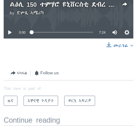
ልዕሊ 150 ተምሃሮ ዩኒቨርስቲ ደብረ ማርቆስ ንህይወትና ንሰግእ ኢና ብዝብል ናብ ኣዲስ ኣበባ ከይዶም
by
ድምጺ ኣሜሪካ
No media source currently available
0:00
7:24
መራገፊ
ኣካፍል
Follow us
This item is part of
ዜና
እዋናዊ ጉዳያት
ቀርኒ ኣፍሪቃ
Continue reading