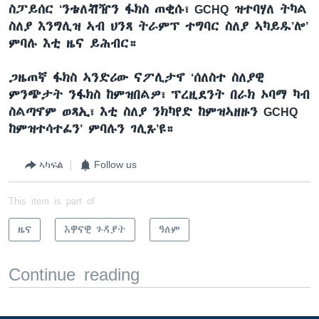
ስፓይሰር ‘ንቴለቭዥን ፋክስ ጠቂሱ፣
GCHQ
ዝተባሃለ ትካል
ስለያ እንግሊዝ ኣብ ህንጻ ትራምፕ ተግባር ስለያ ኣካይዱ’ሎ’
ምባሉ እቲ ዜና ይሕብር።
ጋዜጠኛ ፋክስ ኣንድሪው ናፖሊታኖ ‘ሰለስተ ስለያዊ
ምንጭታት ንፋክስ ከምዝበልዎ፣ ፕረዚደንት በራክ ኦባማ ካብ
ስልጣኖም ወጻኢ፣ እቲ ስለያ ንክካየድ ከምዝኣዘዙን
GCHQ
ከምዝተሳተፈን’ ምባሉን ገሊጹ’ዩ።
ኣካፍል
Follow us
This item is part of
ዜና
እዋናዊ ጉዳያት
ዓለም
Continue reading