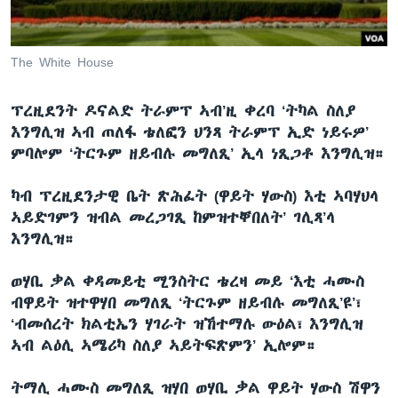
ቂሔ ጽልሚ
ቋንቋታት
The White House
ፕረዚደንት ዶናልድ ትራምፕ ኣብ’ዚ ቀረባ ‘ትካል ስለያ
እንግሊዝ ኣብ ጠለፋ ቴለፎን ህንጻ ትራምፕ ኢድ ነይሩዎ’
ምባሎም ‘ትርጉም ዘይብሉ መግለጺ’ ኢላ ነጺጋቶ እንግሊዝ።
ካብ ፕረዚደንታዊ ቤት ጽሕፈት (ዋይት ሃውስ) እቲ ኣባሃህላ
ኣይድገምን ዝብል መረጋገጺ ከምዝተቐበለት’ ገሊጻ’ላ
እንግሊዝ።
ወሃቢ ቃል ቀዳመይቲ ሚንስትር ቴረዛ መይ ‘እቲ ሓሙስ
ብዋይት ዝተዋሃበ መግለጺ ‘ትርጉም ዘይብሉ መግለጺ’ዩ’፣
‘ብመሰረት ክልቲኤን ሃገራት ዝኸተማሉ ውዕል፣ እንግሊዝ
ኣብ ልዕሊ ኣሜሪካ ስለያ ኣይትፍጽምን’ ኢሎም።
ትማሊ ሓሙስ መግለጺ ዝሃበ ወሃቢ ቃል ዋይት ሃውስ ሽዋን