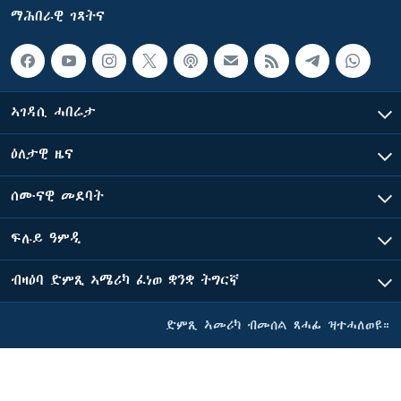
ማሕበራዊ ገጻትና
ኣገዳሲ ሓበሬታ
ዕለታዊ ዜና
ሰሙናዊ መደባት
ፍሉይ ዓምዲ
ብዛዕባ ድምጺ ኣሜሪካ ፈነወ ቋንቋ ትግርኛ
ድምጺ ኣመሪካ ብመሰል ጸሓፊ ዝተሓለወዩ።