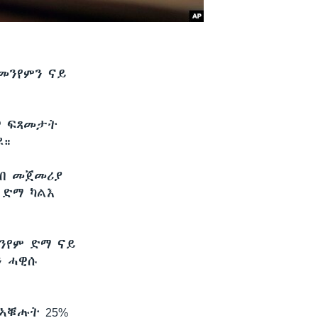
መንየምን ናይ
ዊ ፍጻመታት
ዩ።
ኣብ መጀመሪያ
ኮ ድማ ካልእ
ንየም ድማ ናይ
ን ሓዊሱ
 ኣቑሑት 25%