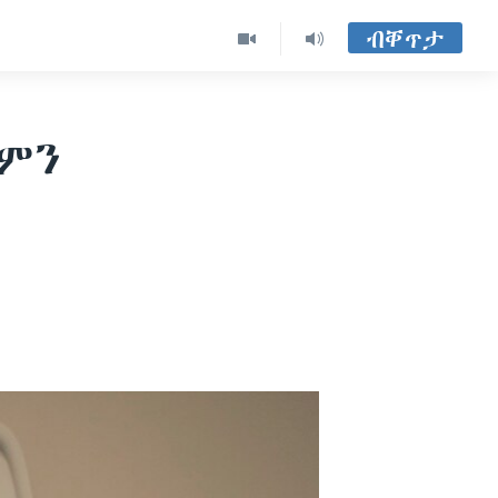
ብቐጥታ
የምን