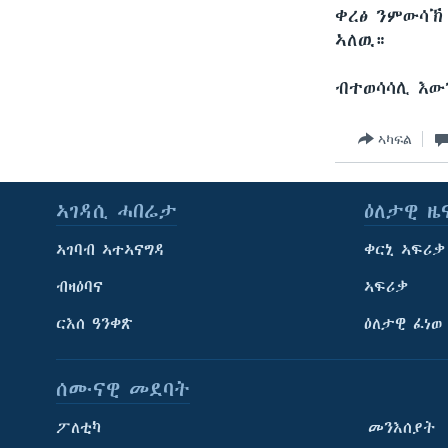
ቀረፅ ንምውሳኽ
ኣለዉ።
ብተወሳሳሊ እው
ኣካፍል
ኣገዳሲ ሓበሬታ
ዕለታዊ ዜ
ኣገባብ ኣተኣናግዳ
ቀርኒ ኣፍሪቃ
ብዛዕባና
ኣፍሪቃ
ርእሰ ዓንቀጽ
ዕለታዊ ፈነወ
ሰሙናዊ መደባት
ፖለቲካ
መንእሰያት