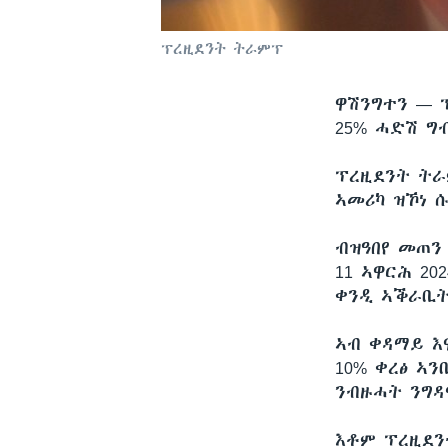
ፕረዚደንት ትራምፕ
ዋሽንግተን —
25% ሓድሽ ግ
ፕረዚደንት ትራ
ኣመሪካ ዝኾነ ሱ
ብዝዓበየ መጠን
11 ኣዋርሕ 20
ቀንዲ ኣቕራቢት
ኣብ ቀዳማይ እ
10% ቀረፅ ኣ
ንብዙሓት ንግዳ
እቶም ፕረዚደን