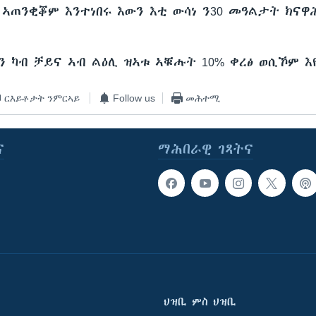
 ኣጠንቂቖም እንተነበሩ እውን እቲ ውሳነ ን30 መዓልታት ክናዋ
ን ካብ ቻይና ኣብ ልዕሊ ዝኣቱ ኣቑሑት 10% ቀረፅ ወሲኾም እ
ርእይቶታት ንምርኣይ
Follow us
መሕተሚ
ና
ማሕበራዊ ገጻትና
ህዝቢ ምስ ህዝቢ