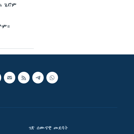
ሕ ጌሮም
ዮም።
ገጽ ሰሙናዊ መደባት