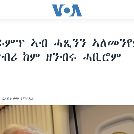
ራምፕ ኣብ ሓጺንን ኣለመን
ግብሪ ከም ዘንብሩ ሓቢሮም
ርእይቶታት ንምርኣይ