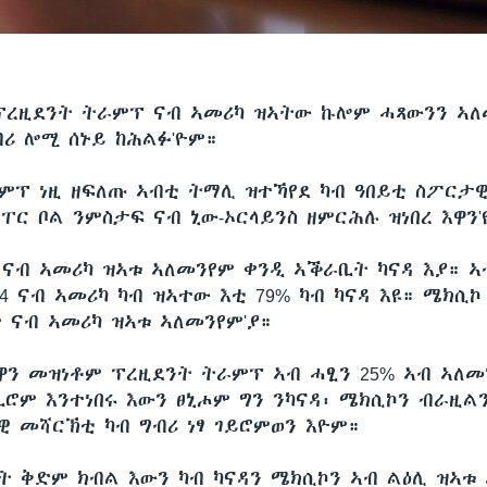
ፕረዚደንት ትራምፕ ናብ ኣመሪካ ዝኣትው ኩሎም ሓጻውንን ኣለ
ብሪ ሎሚ ሰኑይ ከሕልፉ'ዮም።
ምፕ ነዚ ዘፍለጡ ኣብቲ ትማሊ ዝተኻየደ ካብ ዓበይቲ ስፖርታ
ፐር ቦል ንምስታፍ ናብ ኒው-ኦርላይንስ ዘምርሕሉ ዝነበረ እዋን'
 ናብ ኣመሪካ ዝኣቱ ኣለመንየም ቀንዲ ኣቕራቢት ካናዳ እያ። 
24 ናብ ኣመሪካ ካብ ዝኣተው እቲ 79% ካብ ካናዳ እዩ። ሜክሲ
 ናብ ኣመሪካ ዝኣቱ ኣለመንየም'ያ።
ዋን መዝነቶም ፕረዚደንት ትራምፕ ኣብ ሓፂን 25% ኣብ ኣለመ
ንቢሮም እንተነበሩ እውን ፀኒሖም ግን ንካናዳ፡ ሜክሲኮን ብራዚል
ዊ መሻርኽቲ ካብ ግብሪ ነፃ ገይሮምወን እዮም።
ት ቅድም ክብል እውን ካብ ካናዳን ሜክሲኮን ኣብ ልዕሊ ዝኣቱ