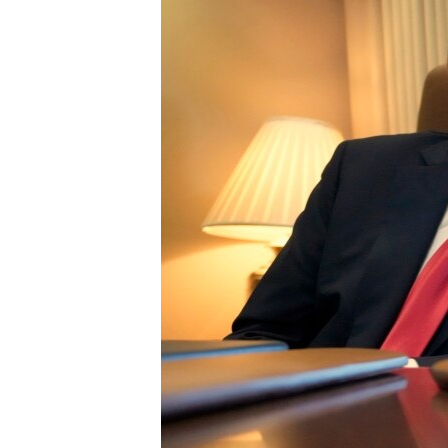
ቂሔ ጽልሚ