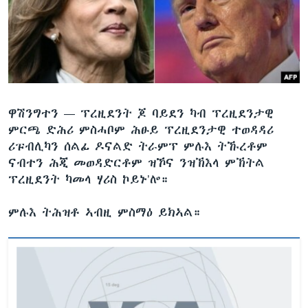
ቂሔ ጽልሚ
ቋንቋታት
ዋሽንግተን —
ፕረዚደንት ጆ ባይደን ካብ ፕረዚደንታዊ
ምርጫ ድሕሪ ምስሓቦም ሕፁይ ፕረዚደንታዊ ተወዳዳሪ
ሪፑብሊካን ሰልፊ ዶናልድ ትራምፕ ምሉእ ትኹረቶም
ናብተን ሕጂ መወዳድርቶም ዝኾና ንዝኽእላ ምኽትል
ፕረዚደንት ካመላ ሃሪስ ኮይኑ’ሎ።
ምሉእ ትሕዝቶ ኣብዚ ምስማዕ ይክኣል።