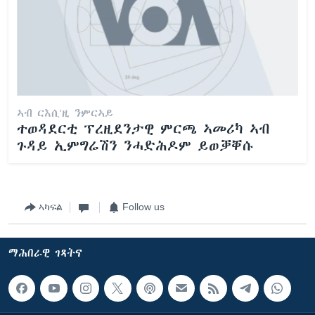
ኣብ ርእሲ'ዚ ንምርኣይ
ተወዳደርቲ ፕረዚደንታዊ ምርጫ ኣመሪካ ኣብ
ጉዳይ ኢምግሬሽን ንሓድሕዶም ይወቓቐሱ
ኣካፍል
Follow us
ማሕበራዊ ገጻትና