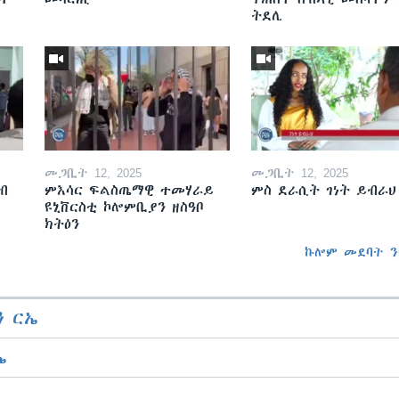
ትደሊ
መጋቢት 12, 2025
መጋቢት 12, 2025
ብ
ምእሳር ፍልስጤማዊ ተመሃራይ
ምስ ደራሲት ገነት ይብራህ
ዩኒቨርስቲ ኮሎምቢያን ዘስዓቦ
ክትዕን
ኩሎም መደባት ን
 ርኤ
ኤ