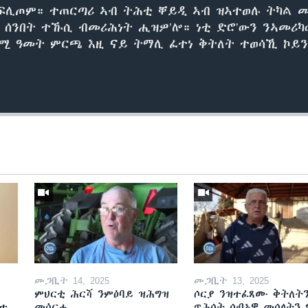
ኣፍሊጦም። ተጠርጣሪ ኣብ ትሕቲ ቐይዲ ኣብ ዝኣተወሉ ትካል 
ሊ ሰንበት ተኹሲ ብመሪሕነት ሒዝዎ’ሎ። ነቲ ድሮ’ውን ንኣመሪካ
ሚ ዓመት ምርጫ እዚ ናይ ትማሊ ፈተነ ቅትለት ተወሳኺ ኮይን
መጋቢት 14, 2025
መጋቢት 13, 2025
ምህርቲ ሕርሻ ንምዕባይ ዝሕግዝ
ሶርያ ንዝተፈጸሙ ቅትለት
ዘተ
መሳርሒ
ጥሕሰት ሰብኣዊ መሰላትን