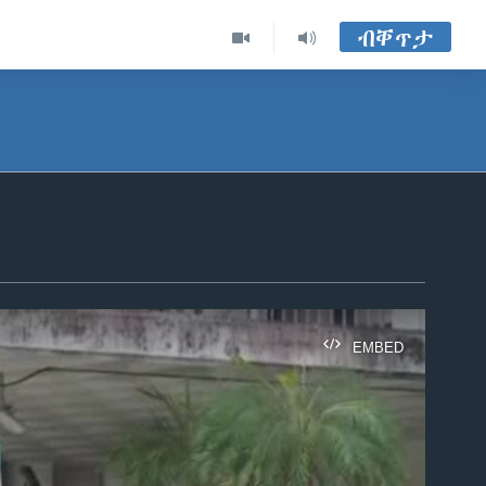
ብቐጥታ
EMBED