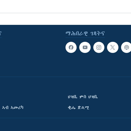
ና
ማሕበራዊ ገጻትና
ህዝቢ ምስ ህዝቢ
 ኣብ ኣመሪካ
ቂሔ ጽልሚ