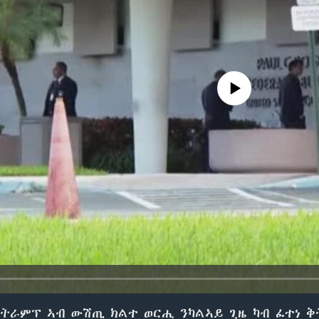
No media source currently avail
 ትራምፕ ኣብ ውሽጢ ክልተ ወርሒ ንካልኣይ ጊዜ ካብ ፈተነ ቅ