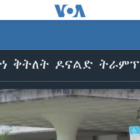
ተነ ቅትለት ዶናልድ ትራምፕ