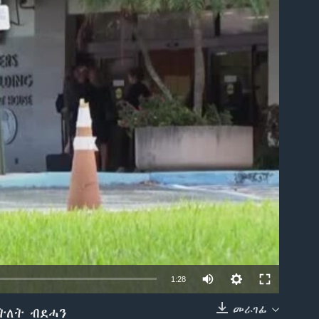
able
1:28
መራገፊ
ትለት ብደሓን
EMBED