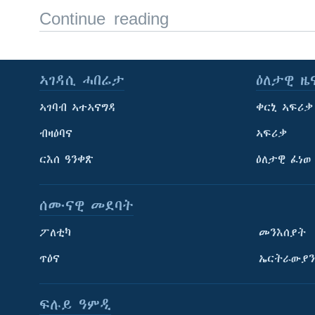
Continue reading
ኣገዳሲ ሓበሬታ
ዕለታዊ ዜ
ኣገባብ ኣተኣናግዳ
ቀርኒ ኣፍሪቃ
ብዛዕባና
ኣፍሪቃ
ርእሰ ዓንቀጽ
ዕለታዊ ፈነወ
ሰሙናዊ መደባት
ፖለቲካ
መንእሰያት
ጥዕና
ኤርትራውያን
ፍሉይ ዓምዲ