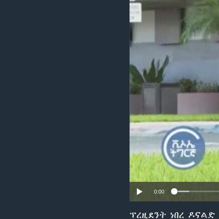
ቂሔ ጽልሚ
0:00
ፕረዚደንት ነበረ ዶናልድ