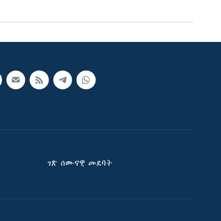
ገጽ ሰሙናዊ መደባት