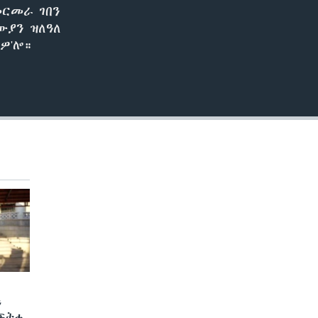
መርመራ ገበን
ውያን ዝለዓለ
ዎ'ሎ።
ን
 ፍትሒ