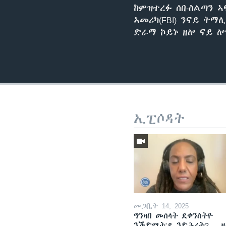
ከምዝተረፉ ሰበ-ስልጣን 
ኣመሪካ(FBI) ንናይ ትማ
ድራማ ኮይኑ ዘሎ ናይ ሎ
ኢፒሶዳት
መጋቢት 14, 2025
ግንዛበ መሰላት ደቀንስትዮ
ንቕድሚት'ዶ ንድሕሪት? -- 