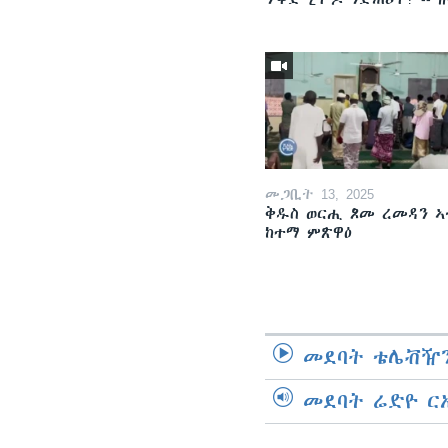
መጋቢት 13, 2025
ቅዱስ ወርሒ ጾመ ረመዳን ኣ
ከተማ ምጽዋዕ
መደባት ቴሌቭዥን
መደባት ሬድዮ ር