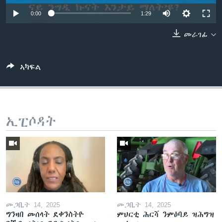
ቂሔ ጽልሚ
0:00
1:29
ቋንቋታት
መራገፊ
ኣካፍል
ኢፒሶዳት
መጋቢት 14, 2025
መጋቢት 14, 2025
ግንዛበ መሰላት ደቀንስትዮ
ምህርቲ ሕርሻ ንምዕባይ ዝሕግዝ