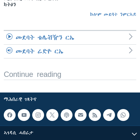
ክትዕን
ኩሎም መደባት ንምርኣይ
መደባት ቴሌቭዥን ርኤ
መደባት ሬድዮ ርኤ
Continue reading
ማሕበራዊ ገጻትና
ኣገዳሲ ሓበሬታ