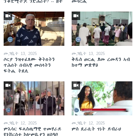
ንቕድሚት'ዶ ንድሕሪት? -- ዘተ
መሳርሒ
መጋቢት 13, 2025
መጋቢት 13, 2025
ሶርያ ንዝተፈጸሙ ቅትለትን
ቅዱስ ወርሒ ጾመ ረመዳን ኣብ
ጥሕሰት ሰብኣዊ መሰላትን
ከተማ ምጽዋዕ
ፍትሒ ትደሊ
መጋቢት 12, 2025
መጋቢት 12, 2025
ምእሳር ፍልስጤማዊ ተመሃራይ
ምስ ደራሲት ገነት ይብራህ
ዩኒቨርስቲ ኮሎምቢያን ዘስዓቦ