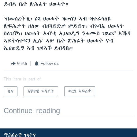
ይብል ቤት ጽሕፈት ህወሓት።
‘ብመሰረት’ዚ፣ ዕጻ ህወሓት ዝውሰን ኣብ ዝተፈላለዩ
ጽፍሕታት ዘለው ብዘካይድዎ ምይይጥ፣ ብጉባኤ ህወሓት
ስለዝኾነ፣ ህወሓት ኣብ’ቲ ኢህወዴግ ንሓሙስ ዝጸወዖ ኣኼባ
ኣይትሳተፍን ኢሉ’ ኣሎ ቤት ጽሕፈት ህወሓት ናብ
ኢህወዴግ ኣብ ዝላኣኾ ደብዳቤ።
ኣካፍል
Follow us
This item is part of
ዜና
እዋናዊ ጉዳያት
ቀርኒ ኣፍሪቃ
Continue reading
ማሕበራዊ ገጻትና