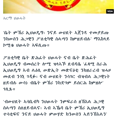
ቂሔ ጽልሚ
ቋንቋታት
ኣርማ ህወሓት
‘ቤት ምኽሪ ኢህወዴግ፣ ንናይ ውህደት ኣጀንዳ ተመያይጡ
ንክውስን ሕጋዊን ፖለቲካዊ ስልጣን ከምዘይብሉ’ ማእከላይ
ኮሚቴ ህወሓት ኣፍሊጡ።
ፖለቲካዊ ቤት ጽሕፈት ህወሓት ናብ ቤት ጽሕፈት
ኢህወዴግ ብመሰረት ሎሚ ዝላኣኾ ደብዳቤ ‘ፈጻሚ ስራሕ
ኢህወዴግ ኣብ ልዕሊ ውጽኢት መጽናዕቲ ንክዘራረብ ዝሓዞ
መደብ ንጎኒ ገዲፉ፣ ናብ ውህደት ንሳገር ብዝብል ሕጋዊነት
ዘይብሉ ውሳነ ብቤት ምኽሪ ንክድገም ይሰርሕ ከምዘሎ’
ገሊጹ።
‘ብውህደት ኣሳቢብካ ንህወሓት ንምፍራስ ዘኽእል ሕጋዊ
ስልጣን ስለዘይብልና፣ ኣብ ኣኼባ ቤት ምኽሪ ኢህወዴግ
ተሳቲፍና ንናይ ህወሓት ምውሃድ ክንውስን ኣይንኽእልን’